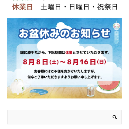
ジ
ジ
か
か
ら
ら
選
選
択
択
で
で
き
き
ま
ま
す
す