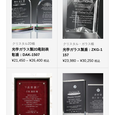
クリスタル2D楯
クリスタル・ガラス楯
光学ガラス製2D彫刻表
光学ガラス製盾：ZKG-1
彰盾：DAK-1507
157
価
¥
21,450
–
¥
26,400
価
¥
23,980
–
¥
30,250
税込
税込
こ
こ
格
格
の
の
帯:
商
帯:
商
品
品
¥21,450
¥23,980
に
に
–
は
–
は
複
複
¥26,400
¥30,250
数
数
の
の
バ
バ
リ
リ
エ
エ
ー
ー
シ
シ
ョ
ョ