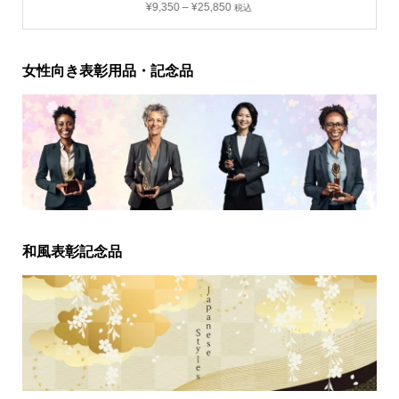
¥
9,350
–
¥
25,850
税込
女性向き表彰用品・記念品
和風表彰記念品