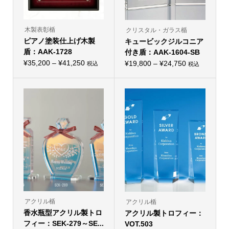
ン
ン
が
が
あ
あ
り
り
木製表彰楯
クリスタル・ガラス楯
ま
ま
ピアノ塗装仕上げ木製
す。
キュービックジルコニア
す。
オ
オ
盾：AAK-1728
付き盾：AAK-1604-SB
プ
プ
価
シ
¥
35,200
–
¥
41,250
価
シ
¥
19,800
–
¥
24,750
税込
税込
こ
ョ
こ
ョ
格
格
の
ン
の
ン
帯:
商
は
帯:
商
は
品
商
品
商
¥35,200
¥19,800
に
品
に
品
–
は
ペ
–
は
ペ
複
ー
複
ー
¥41,250
¥24,750
数
ジ
数
ジ
の
か
の
か
バ
ら
バ
ら
リ
選
リ
選
エ
択
エ
択
ー
で
ー
で
シ
き
シ
き
ョ
ま
ョ
ま
ン
す
ン
す
が
が
あ
あ
り
り
アクリル楯
アクリル楯
ま
ま
香水瓶型アクリル製トロ
す。
アクリル製トロフィー：
す。
オ
オ
フィー：SEK-279～SE...
VOT.503
プ
プ