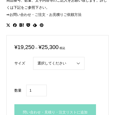
商品番号、数量、文字内容等のご記入をお願い致します。詳し
くは下記をご参照下さい。
➡お問い合わせ・ご注文・お見積りご依頼方法
価
¥
19,250
¥
25,300
–
税込
格
帯:
サイズ
¥19,250
–
¥25,300
光
数量
学
ガ
ラ
問い合わせ・見積り・注文リストに追加