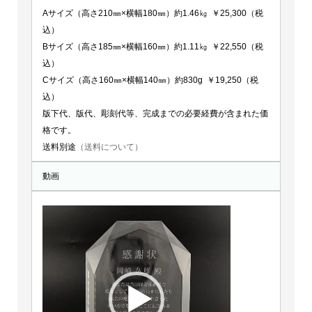
Aサイズ（高さ210㎜×横幅180㎜）約1.46㎏ ￥25,300（税
込）
Bサイズ（高さ185㎜×横幅160㎜）約1.11㎏ ￥22,550（税
込）
Cサイズ（高さ160㎜×横幅140㎜）約830g ￥19,250（税
込）
版下代、版代、彫刻代等、完成までの必要経費が含まれた価
格です。
送料別途
（送料について）
動画
動
画
プ
レ
ー
ヤ