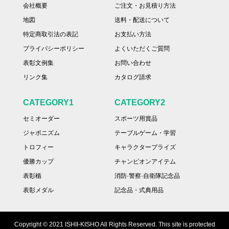
会社概要
ご注文・お見積り方法
地図
送料・配送について
特定商取引法の表記
お支払い方法
プライバシーポリシー
よくいただくご質問
表彰文例集
お問い合わせ
リンク集
カタログ請求
CATEGORY1
CATEGORY2
セミオーダー
スポーツ用賞品
ジャポニズム
テーブルゲーム・学習
トロフィー
キャラクタープライズ
優勝カップ
チャンピオンアイテム
表彰楯
消防·警察·自衛隊記念品
表彰メダル
記念品・式典用品
Copyright © 2021 ISHII-KISHO All Rights Reserved. This site is protected