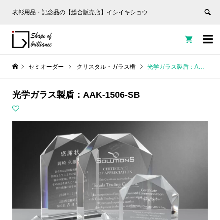
表彰用品・記念品の【総合販売店】イシイキショウ


セミオーダー
クリスタル・ガラス楯
光学ガラス製盾：AAK-1506-SB
光学ガラス製盾：AAK-1506-SB