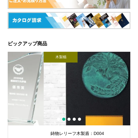
ピックアップ商品
木製楯
銀
1
2
3
4
5
鋳物レリーフ木製盾：D004