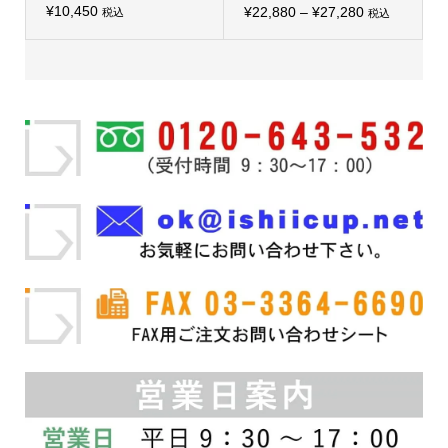
シ
¥
10,450
価
シ
¥
22,880
–
¥
27,280
税込
税込
こ
ョ
こ
ョ
格
の
ン
の
ン
商
は
帯:
商
は
品
商
品
商
¥22,880
に
品
に
品
は
ペ
–
は
ペ
複
ー
複
ー
¥27,280
数
ジ
数
ジ
の
か
の
か
バ
ら
バ
ら
リ
選
リ
選
エ
択
エ
択
ー
で
ー
で
シ
き
シ
き
ョ
ま
ョ
ま
ン
す
ン
す
が
が
あ
あ
り
り
ま
ま
す。
す。
オ
オ
プ
プ
シ
シ
ョ
ョ
ン
ン
は
は
商
商
品
品
ペ
ペ
ー
ー