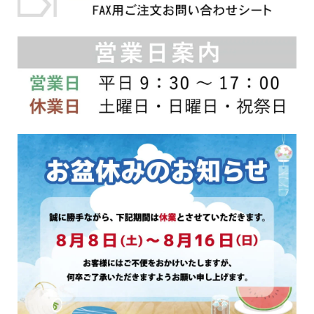
プ
プ
シ
シ
ョ
ョ
ン
ン
は
は
商
商
品
品
ペ
ペ
ー
ー
ジ
ジ
か
か
ら
ら
選
選
択
択
で
で
き
き
ま
ま
す
す