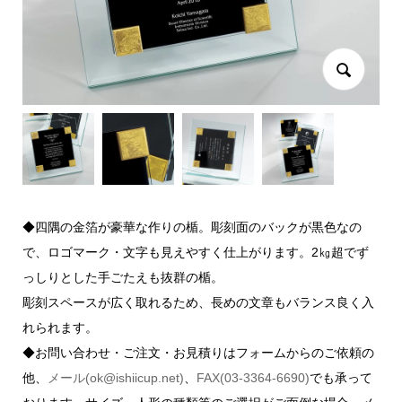
◆四隅の金箔が豪華な作りの楯。彫刻面のバックが黒色なの
で、ロゴマーク・文字も見えやすく仕上がります。2㎏超でず
っしりとした手ごたえも抜群の楯。
彫刻スペースが広く取れるため、長めの文章もバランス良く入
れられます。
◆お問い合わせ・ご注文・お見積りはフォームからのご依頼の
他、
メール(ok@ishiicup.net)
、
FAX(03-3364-6690)
でも承って