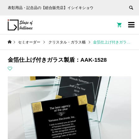
表彰用品・記念品の【総合販売店】イシイキショウ


セミオーダー
クリスタル・ガラス楯
金箔仕上げ付きガラス製盾：AAK-1528
金箔仕上げ付きガラス製盾：AAK-1528