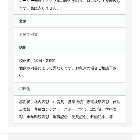
レーザー光線でアクリルの表面を削り、ロゴや文字を表現し
ます。色は入りません。
文例
表彰文例集
納期
校正後、10日～2週間
個数や内容によって異なります。お急ぎの場合ご相談下さ
い。
用途例
感謝状、社内表彰、功労賞、営業成績・販売成績表彰、代理
店表彰、各種コンテスト、スポーツ大会、認定証、学術表
彰、永年勤続表彰、退職記念、受賞記念、叙勲記念、等