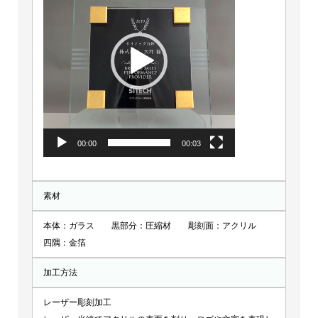
プ
レ
ー
ヤ
ー
00:00
00:03
素材
本体：ガラス 黒部分：圧縮材 彫刻面：アクリル
四隅：金箔
加工方法
レーザー彫刻加工