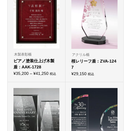
複
複
¥21,450
¥26,950
数
数
の
の
バ
バ
リ
リ
エ
エ
ー
ー
シ
シ
ョ
ョ
ン
ン
が
が
あ
あ
り
り
木製表彰楯
アクリル楯
ま
ま
ピアノ塗装仕上げ木製
す。
桜レリーフ盾：ZVA-124
す。
オ
オ
盾：AAK-1728
7
プ
プ
価
シ
¥
35,200
–
¥
41,250
シ
¥
29,150
税込
税込
こ
ョ
ョ
格
の
ン
ン
帯:
商
は
は
品
商
商
¥35,200
に
品
品
–
は
ペ
ペ
複
ー
ー
¥41,250
数
ジ
ジ
の
か
か
バ
ら
ら
リ
選
選
エ
択
択
ー
で
で
シ
き
き