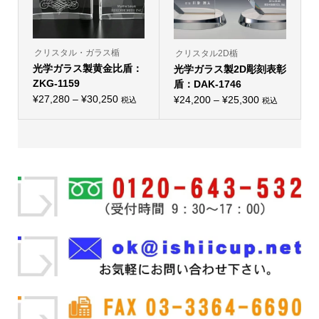
ョ
ま
ま
ン
す
す
が
あ
り
クリスタル・ガラス楯
クリスタル2D楯
ま
光学ガラス製黄金比盾：
す。
光学ガラス製2D彫刻表彰
オ
ZKG-1159
盾：DAK-1746
プ
価
シ
¥
27,280
–
¥
30,250
価
¥
24,200
–
¥
25,300
税込
税込
こ
ョ
こ
格
格
の
ン
の
帯:
商
は
帯:
商
品
商
品
¥27,280
¥24,200
に
品
に
–
は
ペ
–
は
複
ー
複
¥30,250
¥25,300
数
ジ
数
の
か
の
バ
ら
バ
リ
選
リ
エ
択
エ
ー
で
ー
シ
き
シ
ョ
ま
ョ
ン
す
ン
が
が
あ
あ
り
り
ま
ま
す。
す。
オ
オ