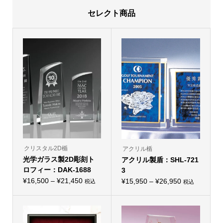
セレクト商品
クリスタル2D楯
アクリル楯
光学ガラス製2D彫刻ト
アクリル製盾：SHL-721
ロフィー：DAK-1688
3
価
¥
16,500
–
¥
21,450
価
¥
15,950
–
¥
26,950
税込
税込
こ
こ
格
格
の
の
帯:
商
帯:
商
品
品
¥16,500
¥15,950
に
に
–
は
–
は