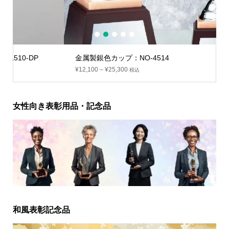
1
2
3
4
5
金属製銀色カップ：NO-4514
¥
12,100
–
¥
25,300
税込
女性向き表彰用品・記念品
和風表彰記念品