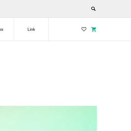
ss
Link