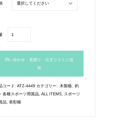
柄
¥4,950
メ
量
ダ
ル
選
問い合わせ・見積り・注文リストに追
択
加
式
木
品コード:
ATZ-4449
カテゴリー:
木製楯
,
釣
製
・各種スポーツ用賞品
,
ALL ITEMS
,
スポーツ
盾：
賞品
,
表彰楯
ATZ-
4449
個