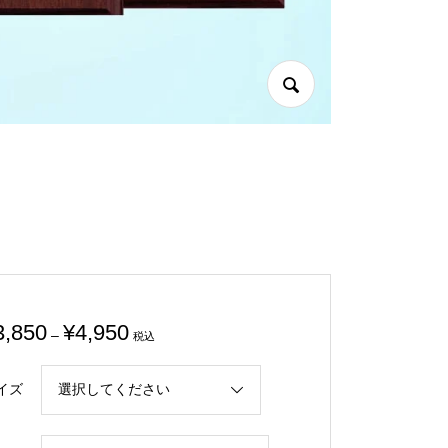
価
3,850
¥
4,950
–
税込
格
帯:
イズ
¥3,850
–