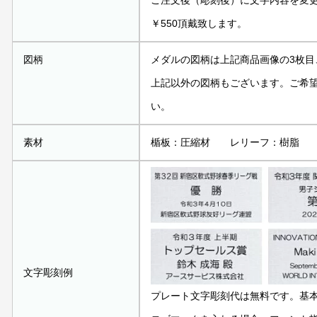
ご注文後（彫刻後）に文字内容を変
￥550頂戴致します。
図柄
メダルの図柄は上記商品画像の3枚目
上記以外の図柄もございます。ご希
い。
素材
楯板：圧縮材 レリーフ：樹脂
文字彫刻例
プレート文字彫刻代は無料です。基