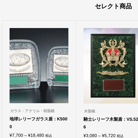
セレクト商品
ガラス・アクリル・樹脂楯
木製楯
地球レリーフガラス盾：K500
騎士レリーフ木製盾：VS.52
0
6
価
¥
7,700
–
¥
18,480
価
¥
3,080
–
¥
5,720
税込
税込