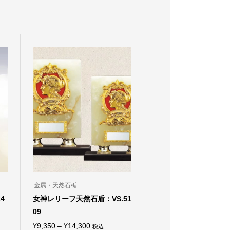
金属・天然石楯
4
女神レリーフ天然石盾：VS.51
09
価
¥
9,350
–
¥
14,300
税込