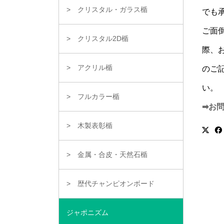
クリスタル・ガラス楯
でも
ご面
クリスタル2D楯
際、
アクリル楯
のご
い。
フルカラー楯
➡お
木製表彰楯
金属・合皮・天然石楯
歴代チャンピオンボード
ジャポニズム