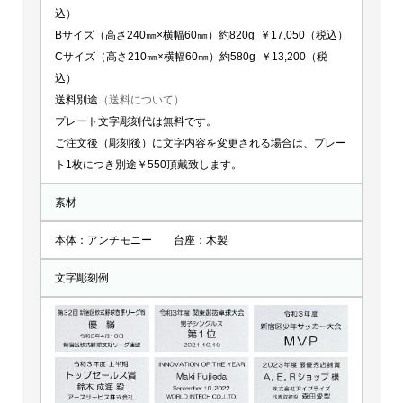
込）
Bサイズ（高さ240㎜×横幅60㎜）約820g ￥17,050（税込）
Cサイズ（高さ210㎜×横幅60㎜）約580g ￥13,200（税
込）
送料別途
（送料について）
プレート文字彫刻代は無料です。
ご注文後（彫刻後）に文字内容を変更される場合は、プレー
ト1枚につき別途￥550頂戴致します。
素材
本体：アンチモニー 台座：木製
文字彫刻例