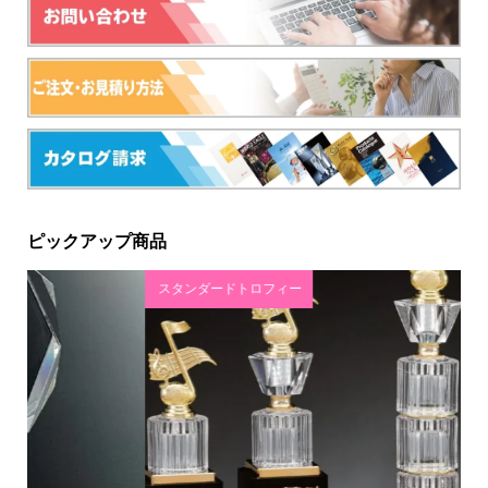
ピックアップ商品
スタンダードトロフィー
ク