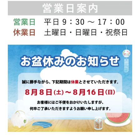
ン
ン
は
は
商
商
品
品
ペ
ペ
ー
ー
ジ
ジ
か
か
ら
ら
選
選
択
択
で
で
き
き
ま
ま
す
す