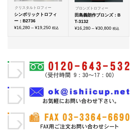
あ
あ
り
り
クリスタルトロフィー
ブロンズトロフィー
ま
ま
シンボリックトロフィ
す。
田島義朗作ブロンズ：B
す。
オ
オ
ー：B2736
T-3132
プ
プ
価
シ
¥
16,280
–
¥
19,250
価
シ
¥
16,280
–
¥
30,800
税込
税込
こ
ョ
こ
ョ
格
格
の
ン
の
ン
帯:
商
は
帯:
商
は
品
商
品
商
¥16,280
¥16,280
に
品
に
品
–
は
ペ
–
は
ペ
複
ー
複
ー
¥19,250
¥30,800
数
ジ
数
ジ
の
か
の
か
バ
ら
バ
ら
リ
選
リ
選
エ
択
エ
択
ー
で
ー
で
シ
き
シ
き
ョ
ま
ョ
ま
ン
す
ン
す
が
が
あ
あ
り
り
ま
ま
す。
す。
オ
オ
プ
プ
シ
シ
ョ
ョ