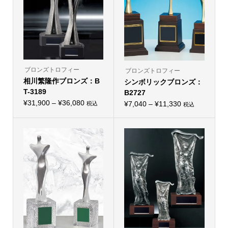
バ
バ
リ
リ
エ
エ
ー
ー
シ
シ
ョ
ョ
ン
ン
が
が
あ
あ
り
り
ブロンズトロフィー
ブロンズトロフィー
ま
ま
相川繁隆作ブロンズ：B
す。
シンボリックブロンズ：
す。
オ
オ
T-3189
B2727
プ
プ
価
シ
¥
31,900
–
¥
36,080
価
シ
¥
7,040
–
¥
11,330
税込
税込
こ
ョ
こ
ョ
格
格
の
ン
の
ン
帯:
商
は
帯:
商
は
品
商
品
商
¥31,900
¥7,040
に
品
に
品
–
は
ペ
–
は
ペ
複
ー
複
ー
¥36,080
¥11,330
数
ジ
数
ジ
の
か
の
か
バ
ら
バ
ら
リ
選
リ
選
エ
択
エ
択
ー
で
ー
で
シ
き
シ
き
ョ
ま
ョ
ま
ン
す
ン
す
が
が