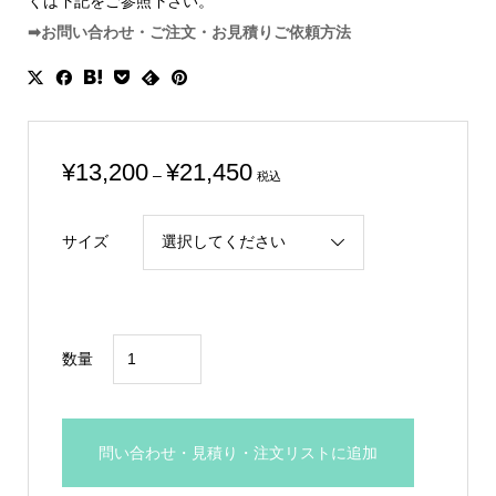
くは下記をご参照下さい。
➡お問い合わせ・ご注文・お見積りご依頼方法
価
¥
13,200
¥
21,450
–
税込
格
帯:
サイズ
¥13,200
–
¥21,450
女
数量
神
ブ
ロ
問い合わせ・見積り・注文リストに追加
ン