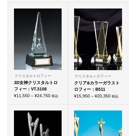
クリスタルトロフィー
クリスタルトロフィー
3D女神クリスタルトロ
クリア&カラーガラスト
フィー：VT.3108
ロフィー：B511
価
¥
11,550
–
¥
24,750
価
¥
15,950
–
¥
20,350
税込
税込
こ
こ
格
格
の
の
帯:
商
帯:
商
品
品
¥11,550
¥15,950
に
に
–
は
–
は
複
複
¥24,750
¥20,350
数
数
の
の