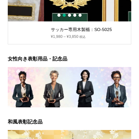
1
2
3
4
5
サッカー専用木製楯：SO-5025
¥
1,980
–
¥
3,850
税込
女性向き表彰用品・記念品
和風表彰記念品