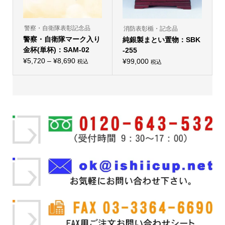
ン
す
が
あ
り
警察・自衛隊表彰記念品
消防表彰楯・記念品
ま
警察・自衛隊マーク入り
純銀製まとい置物：SBK
す。
オ
金杯(単杯)：SAM-02
-255
プ
価
¥
5,720
–
¥
8,690
シ
¥
99,000
税込
税込
こ
こ
ョ
格
の
の
ン
帯:
商
商
は
品
品
商
¥5,720
に
に
品
–
は
は
ペ
複
複
ー
¥8,690
数
数
ジ
の
の
か
バ
バ
ら
リ
リ
選
エ
エ
択
ー
ー
で
シ
シ
き
ョ
ョ
ま
ン
ン
す
が
が
あ
あ
り
り
ま
ま
す。
す。
オ
オ
プ
プ