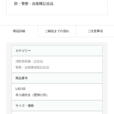
ピ
防・警察・自衛隊記念品
オ
ン
ボ
ー
商品詳細
ご納品までの流れ
ご注意事項
ド：
L42-
カテゴリー
03
個
消防表彰楯・記念品
警察・自衛隊表彰記念品
商品番号
L42-03
吊り紐付き（壁掛け式）
サイズ・価格