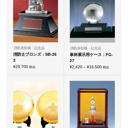
数
の
バ
リ
エ
ー
シ
ョ
ン
が
あ
り
消防表彰楯・記念品
消防表彰楯・記念品
ま
消防士ブロンズ：SB-26
単杯展示用ケース：FG-
す。
オ
3
27
プ
¥
29,700
価
シ
¥
2,420
–
¥
16,500
税込
税込
こ
ョ
格
の
ン
帯:
商
は
品
商
¥2,420
に
品
–
は
ペ
複
ー
¥16,500
数
ジ
の
か
バ
ら
リ
選
エ
択
ー
で
シ
き
ョ
ま