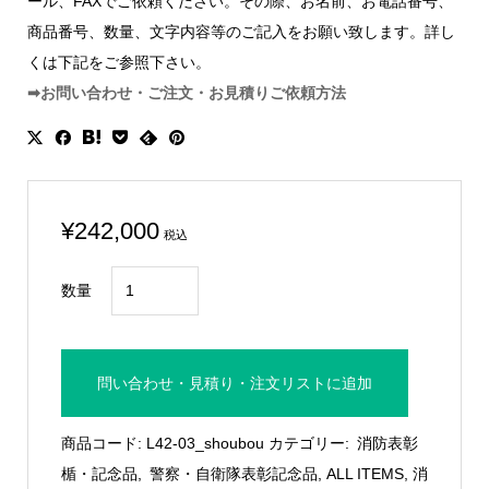
ール、FAXでご依頼ください。その際、お名前、お電話番号、
商品番号、数量、文字内容等のご記入をお願い致します。詳し
くは下記をご参照下さい。
➡お問い合わせ・ご注文・お見積りご依頼方法
¥
242,000
税込
壁
数量
掛
け
式
問い合わせ・見積り・注文リストに追加
チ
ャ
商品コード:
L42-03_shoubou
カテゴリー:
消防表彰
ン
楯・記念品
,
警察・自衛隊表彰記念品
,
ALL ITEMS
,
消