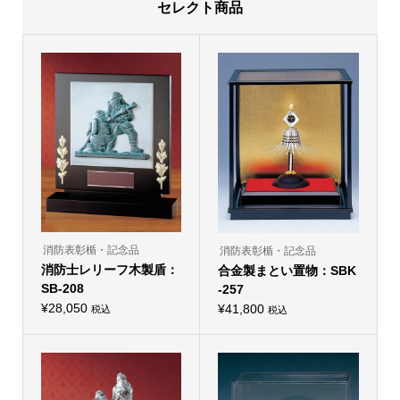
セレクト商品
消防表彰楯・記念品
消防表彰楯・記念品
消防士レリーフ木製盾：
合金製まとい置物：SBK
SB-208
-257
¥
28,050
¥
41,800
税込
税込
こ
の
商
品
に
は
複