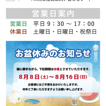
シ
シ
ョ
ョ
ン
ン
は
は
商
商
品
品
ペ
ペ
ー
ー
ジ
ジ
か
か
ら
ら
選
選
択
択
で
で
き
き
ま
ま
す
す