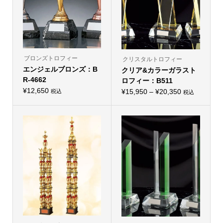
リ
リ
エ
エ
ー
ー
シ
シ
ョ
ョ
ン
ン
が
が
あ
あ
り
り
ブロンズトロフィー
クリスタルトロフィー
ま
ま
エンジェルブロンズ：B
す。
クリア&カラーガラスト
す。
オ
オ
R-4662
ロフィー：B511
プ
プ
シ
¥
12,650
価
シ
¥
15,950
–
¥
20,350
税込
税込
こ
ョ
こ
ョ
格
の
ン
の
ン
商
は
帯:
商
は
品
商
品
商
¥15,950
に
品
に
品
は
ペ
–
は
ペ
複
ー
複
ー
¥20,350
数
ジ
数
ジ
の
か
の
か
バ
ら
バ
ら
リ
選
リ
選
エ
択
エ
択
ー
で
ー
で
シ
き
シ
き
ョ
ま
ョ
ま
ン
す
ン
す
が
が
あ
あ
り