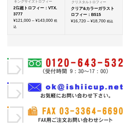
り
キングサイズトロフィー
クリスタルトロフィー
ま
ま
2㍍超トロフィー：VTX.
す。
クリア&カラーガラスト
す。
オ
オ
3777
ロフィー：B515
プ
プ
価
シ
¥
121,000
–
¥
143,000
価
シ
¥
16,720
–
¥
18,700
税
税込
ョ
こ
ョ
格
格
込
ン
の
ン
こ
帯:
は
帯:
商
は
の
商
品
商
¥121,000
商
¥16,720
品
に
品
品
–
ペ
–
は
ペ
に
ー
複
ー
¥143,000
は
¥18,700
ジ
数
ジ
複
か
の
か
数
ら
バ
ら
の
選
リ
選
バ
択
エ
択
リ
で
ー
で
エ
き
シ
き
ー
ま
ョ
ま
シ
す
ン
す
ョ
が
ン
あ
が
り
あ
ま
り
す。
ま
オ
す。
プ
オ
シ
プ
ョ
シ
ン
ョ