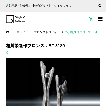
表彰用品・記念品の【総合販売店】イシイキショウ


トロフィー
ブロンズトロフィー
相川繁隆作ブロンズ：BT-3189
相川繁隆作ブロンズ：BT-3189