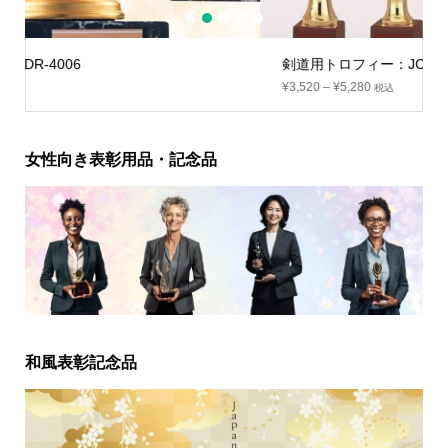
1
2
3
4
5
剣道用トロフィー：JC-2621
¥
3,520
–
¥
5,280
税込
女性向き表彰用品・記念品
和風表彰記念品