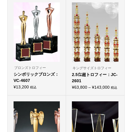
ブロンズトロフィー
キングサイズトロフィー
シンボリックブロンズ：
2.5㍍超トロフィー：JC-
VC-4607
2601
¥
13,200
価
¥
63,800
–
¥
143,000
税込
税込
こ
こ
格
の
の
商
帯:
商
品
品
¥63,800
に
に
は
–
は
複
複
¥143,000
数
数
の
の
バ
バ