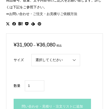
商品番号、数量、文字内容等のご記入をお願い致します。詳し
くは下記をご参照下さい。
➡お問い合わせ・ご注文・お見積りご依頼方法
価
¥
31,900
¥
36,080
–
税込
格
帯:
サイズ
¥31,900
–
¥36,080
相
数量
川
繁
隆
問い合わせ・見積り・注文リストに追加