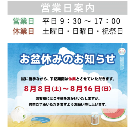
は
ン
商
は
品
商
ペ
品
ー
ペ
ジ
ー
か
ジ
ら
か
選
ら
択
選
で
択
き
で
ま
き
す
ま
す