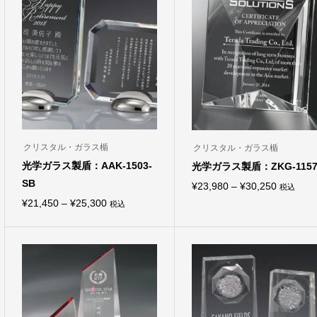
クリスタル・ガラス楯
クリスタル・ガラス楯
光学ガラス製盾：AAK-1503-
光学ガラス製盾：ZKG-115
SB
価
¥
23,980
–
¥
30,250
税込
こ
価
¥
21,450
–
¥
25,300
格
税込
の
こ
商
格
帯:
の
品
商
帯:
¥23,980
に
品
は
¥21,450
–
に
複
は
–
¥30,250
数
複
の
¥25,300
数
バ
の
リ
バ