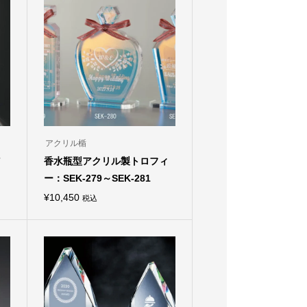
アクリル楯
7
香水瓶型アクリル製トロフィ
ー：SEK-279～SEK-281
¥
10,450
税込
こ
の
商
品
に
は
複
数
の
バ