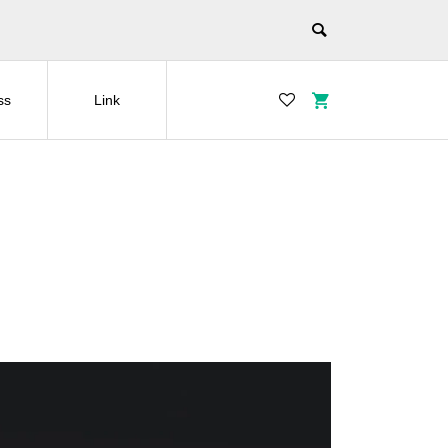
ss
Link