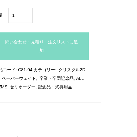
¥3,960
2D
量
加
工
光
問い合わせ・見積り・注文リストに追
学
加
ガ
ラ
品コード:
C81-04
カテゴリー:
クリスタル2D
ス
,
ペーパーウェイト
,
卒業・卒団記念品
,
ALL
製
EMS
,
セミオーダー
,
記念品・式典用品
キ
ュ
ー
ブ：
C81-
04