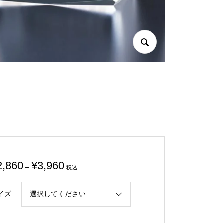
価
2,860
¥
3,960
–
税込
格
帯:
イズ
¥2,860
–