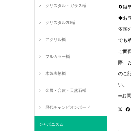
クリスタル・ガラス楯
🔄
◆お
クリスタル2D楯
依頼
アクリル楯
でも
ご面
フルカラー楯
際、
のご
木製表彰楯
い。
金属・合皮・天然石楯
➡お
歴代チャンピオンボード
ジャポニズム