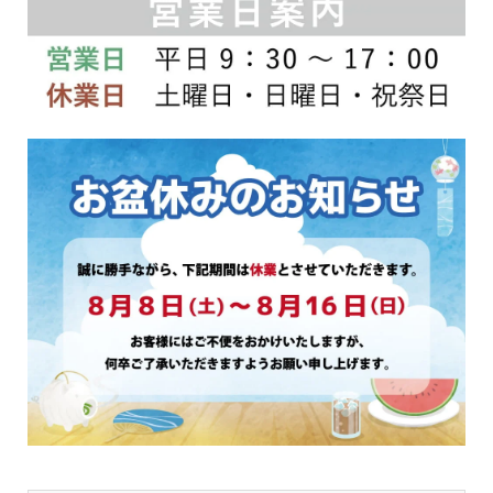
は
は
商
商
品
品
ペ
ペ
ー
ー
ジ
ジ
か
か
ら
ら
選
選
択
択
で
で
き
き
ま
ま
す
す