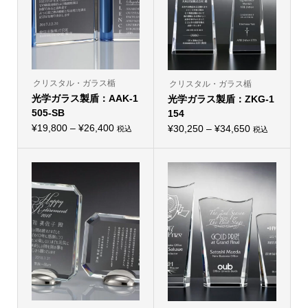
リ
エ
ー
シ
ョ
ン
が
あ
り
クリスタル・ガラス楯
クリスタル・ガラス楯
ま
光学ガラス製盾：AAK-1
す。
光学ガラス製盾：ZKG-1
オ
505-SB
154
プ
価
シ
¥
19,800
–
¥
26,400
価
¥
30,250
–
¥
34,650
税込
税込
こ
ョ
こ
格
格
の
ン
の
帯:
商
は
帯:
商
品
商
品
¥19,800
¥30,250
に
品
に
–
は
ペ
–
は
複
ー
複
¥26,400
¥34,650
数
ジ
数
の
か
の
バ
ら
バ
リ
選
リ
エ
択
エ
ー
で
ー
シ
き
シ
ョ
ま
ョ
ン
す
ン
が
が
あ
あ