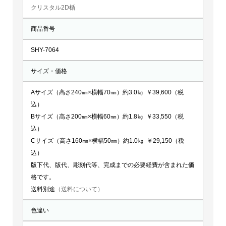
クリスタル2D楯
商品番号
SHY-7064
サイズ・価格
Aサイズ（高さ240㎜×横幅70㎜）約3.0㎏ ￥39,600（税
込）
Bサイズ（高さ200㎜×横幅60㎜）約1.8㎏ ￥33,550（税
込）
Cサイズ（高さ160㎜×横幅50㎜）約1.0㎏ ￥29,150（税
込）
版下代、版代、彫刻代等、完成までの必要経費が含まれた価
格です。
送料別途
（送料について）
色違い