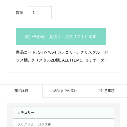
¥39,600
光
数量
学
ガ
ラ
問い合わせ・見積り・注文リストに追加
ス
製
商品コード:
SHY-7064
カテゴリー:
クリスタル・ガ
ト
ラス楯
,
クリスタル2D楯
,
ALL ITEMS
,
セミオーダー
ロ
フ
ィ
ー：
商品詳細
ご納品までの流れ
ご注意事項
SHY-
7064
カテゴリー
個
クリスタル・ガラス楯