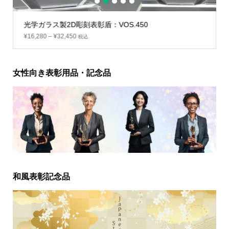
1
2
3
4
5
光学ガラス製2D彫刻表彰盾：VOS.450
¥
16,280
–
¥
32,450
税込
女性向き表彰用品・記念品
和風表彰記念品