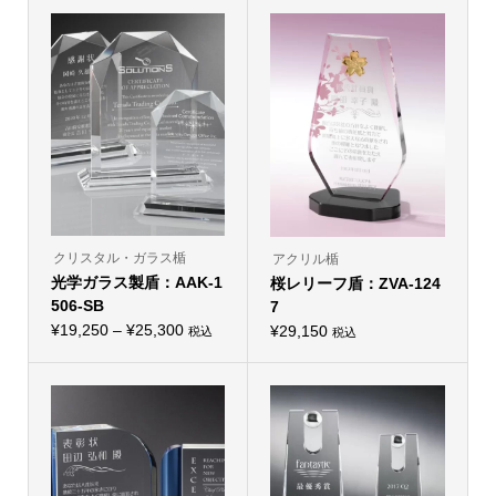
クリスタル・ガラス楯
アクリル楯
光学ガラス製盾：AAK-1
桜レリーフ盾：ZVA-124
506-SB
7
価
¥
19,250
–
¥
25,300
¥
29,150
税込
税込
こ
格
の
帯:
商
品
¥19,250
に
–
は
複
¥25,300
数
の
バ