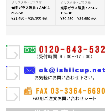
り
り
クリスタル・ガラス楯
クリスタル・ガラス楯
ま
ま
光学ガラス製盾：AAK-1
す。
光学ガラス製盾：ZKG-1
す。
オ
オ
503-SB
152-SB
プ
プ
価
シ
¥
21,450
–
¥
25,300
価
シ
¥
30,250
–
¥
34,650
税込
税込
こ
ョ
こ
ョ
格
格
の
ン
の
ン
帯:
商
は
帯:
商
は
品
商
品
商
¥21,450
¥30,250
に
品
に
品
–
は
ペ
–
は
ペ
複
ー
複
ー
¥25,300
¥34,650
数
ジ
数
ジ
の
か
の
か
バ
ら
バ
ら
リ
選
リ
選
エ
択
エ
択
ー
で
ー
で
シ
き
シ
き
ョ
ま
ョ
ま
ン
す
ン
す
が
が
あ
あ
り
り
ま
ま
す。
す。
オ
オ
プ
プ
シ
シ
ョ
ョ
ン
ン