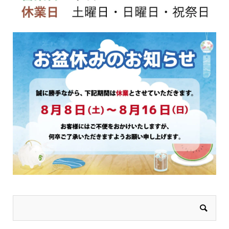
ジ
ジ
か
か
ら
ら
選
選
択
択
で
で
き
き
ま
ま
す
す