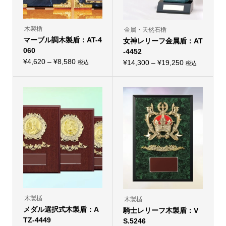
ン
ン
が
が
あ
あ
り
り
木製楯
金属・天然石楯
ま
ま
マーブル調木製盾：AT-4
す。
女神レリーフ金属盾：AT
す。
オ
オ
060
-4452
プ
プ
価
シ
¥
4,620
–
¥
8,580
価
シ
¥
14,300
–
¥
19,250
税込
税込
こ
ョ
こ
ョ
格
格
の
ン
の
ン
帯:
商
は
帯:
商
は
品
商
品
商
¥4,620
¥14,300
に
品
に
品
–
は
ペ
–
は
ペ
複
ー
複
ー
¥8,580
¥19,250
数
ジ
数
ジ
の
か
の
か
バ
ら
バ
ら
リ
選
リ
選
エ
択
エ
択
ー
で
ー
で
シ
き
シ
き
ョ
ま
ョ
ま
ン
す
ン
す
が
が
あ
あ
り
り
木製楯
木製楯
ま
ま
メダル選択式木製盾：A
す。
騎士レリーフ木製盾：V
す。
オ
オ
TZ-4449
S.5246
プ
プ