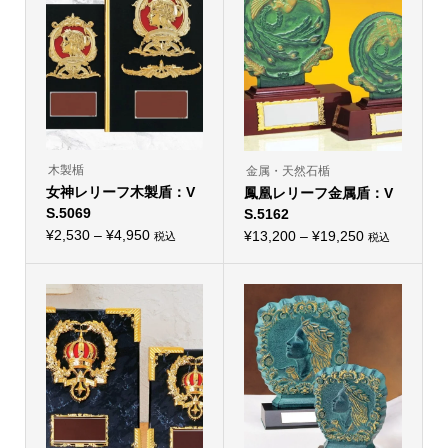
木製楯
金属・天然石楯
女神レリーフ木製盾：V
鳳凰レリーフ金属盾：V
S.5069
S.5162
価
¥
2,530
–
¥
4,950
価
¥
13,200
–
¥
19,250
税込
税込
こ
こ
格
格
の
の
帯:
商
帯:
商
品
品
¥2,530
¥13,200
に
に
–
は
–
は
複
複
¥4,950
¥19,250
数
数
の
の
バ
バ
リ
リ
エ
エ
ー
ー
シ
シ
ョ
ョ