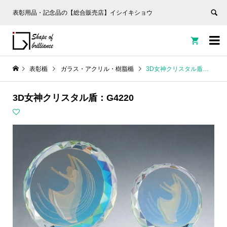
表彰用品・記念品の【総合販売店】イシイキショウ


表彰楯
ガラス・アクリル・樹脂楯
3D女神クリスタル盾：G4220
3D女神クリスタル盾：G4220