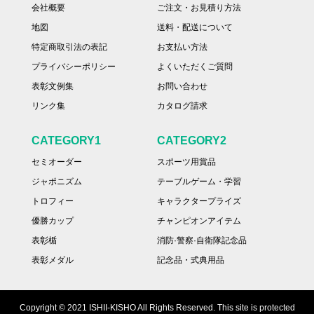
会社概要
ご注文・お見積り方法
地図
送料・配送について
特定商取引法の表記
お支払い方法
プライバシーポリシー
よくいただくご質問
表彰文例集
お問い合わせ
リンク集
カタログ請求
CATEGORY1
CATEGORY2
セミオーダー
スポーツ用賞品
ジャポニズム
テーブルゲーム・学習
トロフィー
キャラクタープライズ
優勝カップ
チャンピオンアイテム
表彰楯
消防·警察·自衛隊記念品
表彰メダル
記念品・式典用品
Copyright © 2021 ISHII-KISHO All Rights Reserved. This site is protected