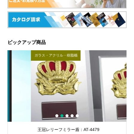
ピックアップ商品
ガラス・アクリル・樹脂楯
金
1
2
3
4
5
王冠レリーフミラー盾：AT-4479