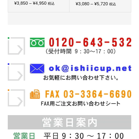
価
シ
¥
3,850
–
¥
4,950
価
シ
¥
3,080
–
¥
5,720
税込
税込
こ
ョ
こ
ョ
格
格
の
ン
の
ン
帯:
商
は
帯:
商
は
品
商
品
商
¥3,850
¥3,080
に
品
に
品
–
は
ペ
–
は
ペ
複
ー
複
ー
¥4,950
¥5,720
数
ジ
数
ジ
の
か
の
か
バ
ら
バ
ら
リ
選
リ
選
エ
択
エ
択
ー
で
ー
で
シ
き
シ
き
ョ
ま
ョ
ま
ン
す
ン
す
が
が
あ
あ
り
り
ま
ま
す。
す。
オ
オ
プ
プ
シ
シ
ョ
ョ
ン
ン
は
は
商
商
品
品
ペ
ペ
ー
ー