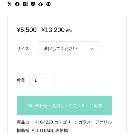
価
¥
5,500
¥
13,200
–
税込
格
帯:
サイズ
¥5,500
–
¥13,200
3D
数量
女
神
ク
問い合わせ・見積り・注文リストに追加
リ
ス
商品コード:
G4220
カテゴリー:
ガラス・アクリル・
タ
樹脂楯
,
ALL ITEMS
,
表彰楯