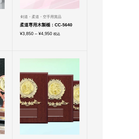
剣道・柔道・空手用賞品
柔道専用木製楯：CC-5640
価
¥
3,850
–
¥
4,950
税込
こ
格
の
商
帯:
品
¥3,850
に
は
–
複
¥4,950
数
の
バ
リ
エ
ー
シ
ョ
ン
が
あ
り
ま
す。