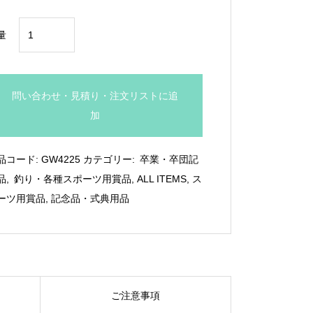
ス
量
ポ
ー
ツ
問い合わせ・見積り・注文リストに追
用
加
ク
リ
品コード:
GW4225
カテゴリー:
卒業・卒団記
ス
品
,
釣り・各種スポーツ用賞品
,
ALL ITEMS
,
ス
タ
ーツ用賞品
,
記念品・式典用品
ル
ト
ロ
フ
ィ
ご注意事項
ー：