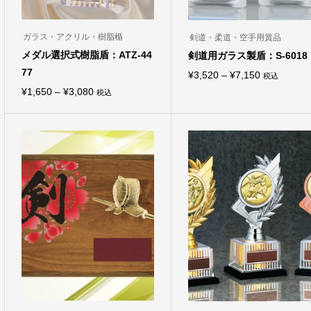
ガラス・アクリル・樹脂楯
剣道・柔道・空手用賞品
メダル選択式樹脂盾：ATZ-44
剣道用ガラス製盾：S-6018
77
価
¥
3,520
–
¥
7,150
税込
こ
価
¥
1,650
–
¥
3,080
格
税込
の
こ
商
格
帯:
の
品
商
帯:
¥3,520
に
品
は
¥1,650
–
に
複
は
–
¥7,150
数
複
の
¥3,080
数
バ
の
リ
バ
エ
リ
ー
エ
シ
ー
ョ
シ
ン
ョ
が
ン
あ
が
り
あ
ま
り
す。