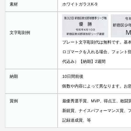
素材
ホワイトガラスK-9
文字彫刻例
プレート文字彫刻代は無料です。基
ロゴマークを入れる場合、フォント指定
代込み）【納期】2週間
納期
10日間前後
個数や内容によって異なります。お
賞例
最優秀選手賞、MVP、得点王、敢闘
新鋭賞、ナイスパフォーマンス賞、フ
記録達成賞、等