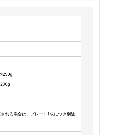
GW4225
個
290g
90g
更される場合は、プレート1枚につき別途