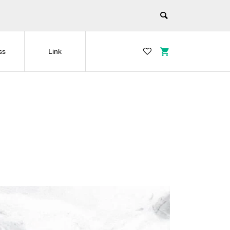
ss
Link