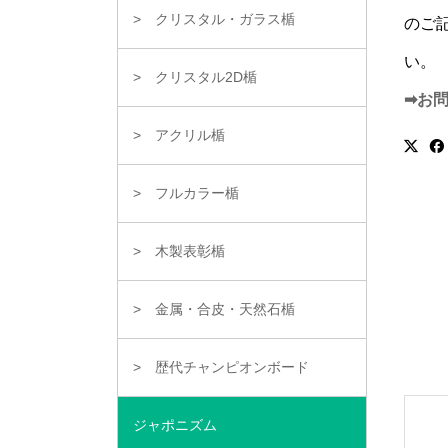
クリスタル・ガラス楯
のご
い。
クリスタル2D楯
➡お
アクリル楯
フルカラー楯
木製表彰楯
金属・合皮・天然石楯
歴代チャンピオンボード
ジャポニズム