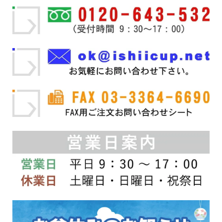
複
ー
複
ー
¥25,300
¥16,280
数
ジ
数
ジ
の
か
の
か
バ
ら
バ
ら
リ
選
リ
選
エ
択
エ
択
ー
で
ー
で
シ
き
シ
き
ョ
ま
ョ
ま
ン
す
ン
す
が
が
あ
あ
り
り
ま
ま
す。
す。
オ
オ
プ
プ
シ
シ
ョ
ョ
ン
ン
は
は
商
商
品
品
ペ
ペ
ー
ー
ジ
ジ
か
か
ら
ら
選
選
択
択
で
で
き
き