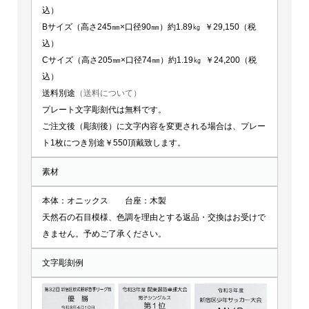
込）
Bサイズ（高さ245㎜×口径90㎜）約1.89㎏ ￥29,150（税
込）
Cサイズ（高さ205㎜×口径74㎜）約1.19㎏ ￥24,200（税
込）
送料別途
（送料について）
プレート文字彫刻代は無料です。
ご注文後（彫刻後）に文字内容を変更される場合は、プレー
ト1枚につき別途￥550頂戴致します。
素材
本体：オニックス 台座：木製
天然石の石目模様、色調を理由とする返品・交換はお受けで
きません。予めご了承ください。
文字彫刻例