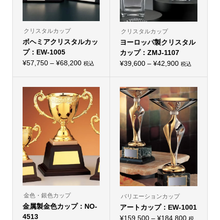
クリスタルカップ
クリスタルカップ
ボヘミアクリスタルカッ
ヨーロッパ製クリスタル
プ：EW-1005
カップ：ZMJ-1107
価
¥
57,750
–
¥
68,200
価
¥
39,600
–
¥
42,900
税込
税込
こ
こ
格
格
の
の
帯:
商
帯:
商
品
品
¥57,750
¥39,600
に
に
–
は
–
は
複
複
¥68,200
¥42,900
数
数
の
の
バ
バ
リ
リ
エ
エ
ー
ー
シ
シ
ョ
ョ
ン
ン
が
が
あ
あ
り
り
金色・銀色カップ
バリエーションカップ
ま
ま
金属製金色カップ：NO-
す。
アートカップ：EW-1001
す。
オ
オ
4513
価
¥
159,500
–
¥
184,800
税