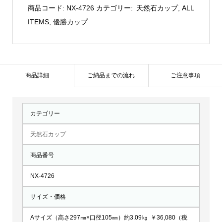
製
商品コード:
NX-4726
カテゴリー:
天然石カップ
,
ALL
カ
ITEMS
,
優勝カップ
ッ
プ：
NX-
4726
商品詳細
ご納品までの流れ
ご注意事項
個
カテゴリー
天然石カップ
商品番号
NX-4726
サイズ・価格
Aサイズ（高さ297㎜×口径105㎜）約3.09㎏ ￥36,080（税