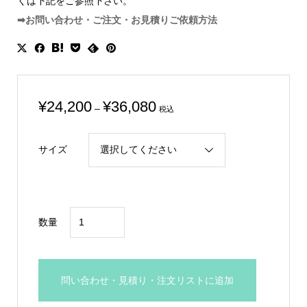
くは下記をご参照下さい。
➡お問い合わせ・ご注文・お見積りご依頼方法
価
¥
24,200
¥
36,080
–
税込
格
帯:
サイズ
¥24,200
–
¥36,080
オ
数量
ニ
ッ
ク
問い合わせ・見積り・注文リストに追加
ス