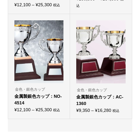
プ
プ
価
シ
¥
12,100
–
¥
25,300
格
シ
税込
込
こ
ョ
こ
ョ
格
帯:
の
ン
の
ン
帯:
商
は
¥159,500
商
は
品
商
品
商
¥12,100
–
に
品
に
品
–
は
ペ
¥184,800
は
ペ
複
ー
複
ー
¥25,300
数
ジ
数
ジ
の
か
の
か
バ
ら
バ
ら
リ
選
リ
選
エ
択
エ
択
ー
で
ー
で
シ
き
シ
き
ョ
ま
ョ
ま
ン
す
ン
す
が
が
あ
あ
り
り
金色・銀色カップ
金色・銀色カップ
ま
ま
金属製銀色カップ：NO-
す。
金属製銀色カップ：AC-
す。
オ
オ
4514
1360
プ
プ
価
シ
¥
12,100
–
¥
25,300
価
シ
¥
9,350
–
¥
16,280
税込
税込
こ
ョ
こ
ョ
格
格
の
ン
の
ン
帯:
商
は
帯:
商
は
品
商
品
商
¥12,100
¥9,350
に
品
に
品
–
は
ペ
–
は
ペ