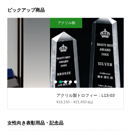
ピックアップ商品
アクリル楯
1
2
3
4
5
アクリル製トロフィー：L13-03
¥
18,150
–
¥
21,450
税込
女性向き表彰用品・記念品