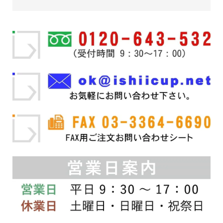
品
品
商
ペ
–
に
品
ー
¥171,600
は
ペ
ジ
複
ー
か
数
ジ
ら
の
か
選
バ
ら
択
リ
選
で
エ
択
き
ー
で
ま
シ
き
す
ョ
ま
ン
す
が
あ
り
ま
す。
オ
プ
シ
ョ
ン
は
商
品
ペ
ー
ジ
か
ら
選