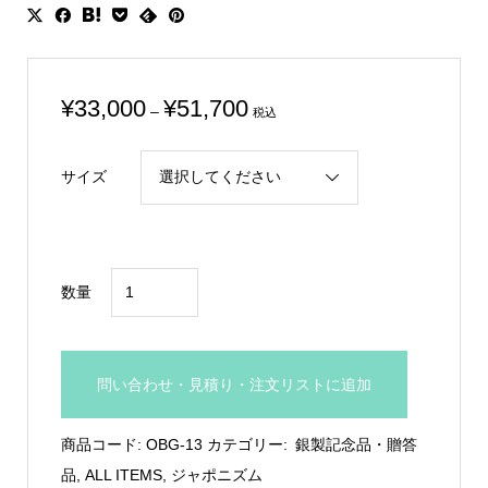
価
¥
33,000
¥
51,700
–
税込
格
帯:
サイズ
¥33,000
–
¥51,700
純
数量
銀
製
ア
問い合わせ・見積り・注文リストに追加
ー
ト
商品コード:
OBG-13
カテゴリー:
銀製記念品・贈答
レ
品
,
ALL ITEMS
,
ジャポニズム