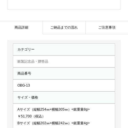
リ
ー
フ
日
商品詳細
ご納品までの流れ
ご注意事項
の
出
カテゴリー
鶴：
OBG-
銀製記念品・贈答品
13
商品番号
個
OBG-13
サイズ・価格
Aサイズ（縦幅254㎜×横幅305㎜）<銀重量8g>
￥51,700（税込）
Bサイズ（縦幅202㎜×横幅242㎜）<銀重量4g>