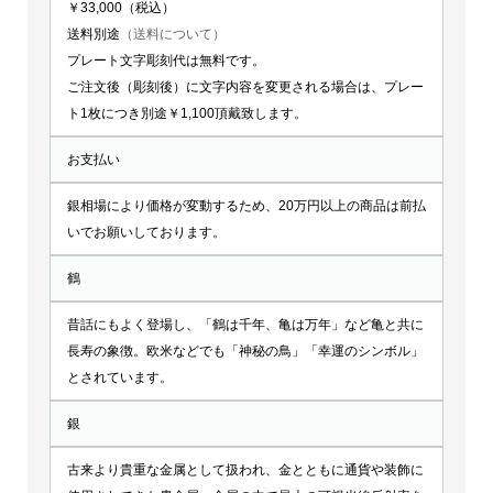
￥33,000（税込）
送料別途
（送料について）
プレート文字彫刻代は無料です。
ご注文後（彫刻後）に文字内容を変更される場合は、プレー
ト1枚につき別途￥1,100頂戴致します。
お支払い
銀相場により価格が変動するため、20万円以上の商品は前払
いでお願いしております。
鶴
昔話にもよく登場し、「鶴は千年、亀は万年」など亀と共に
長寿の象徴。欧米などでも「神秘の鳥」「幸運のシンボル」
とされています。
銀
古来より貴重な金属として扱われ、金とともに通貨や装飾に