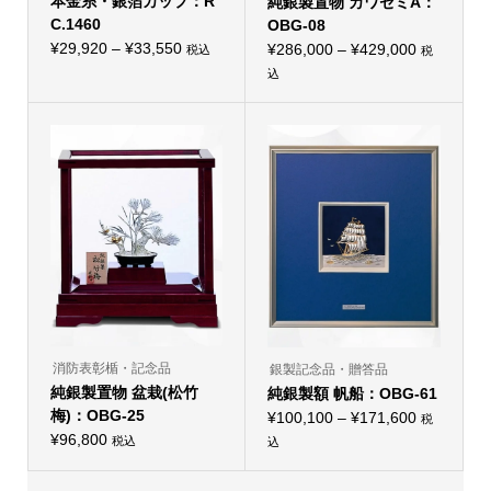
本金糸・銀箔カップ：R
純銀製置物 カワセミA：
す。
オ
C.1460
OBG-08
プ
価
¥
29,920
–
¥
33,550
価
シ
¥
286,000
–
¥
429,000
税込
税
こ
ョ
格
格
込
の
ン
こ
帯:
商
帯:
は
の
品
商
¥29,920
¥286,000
商
に
品
品
–
は
–
ペ
に
複
ー
¥33,550
¥429,000
は
数
ジ
複
の
か
数
バ
ら
の
リ
選
バ
エ
択
リ
ー
で
エ
シ
き
ー
ョ
ま
シ
ン
す
ョ
が
ン
あ
が
り
あ
ま
り
消防表彰楯・記念品
す。
銀製記念品・贈答品
ま
オ
純銀製置物 盆栽(松竹
純銀製額 帆船：OBG-61
す。
プ
オ
梅)：OBG-25
シ
価
¥
100,100
–
¥
171,600
税
プ
ョ
¥
96,800
格
シ
税込
込
ン
こ
ョ
は
帯:
の
ン
商
¥100,100
商
は