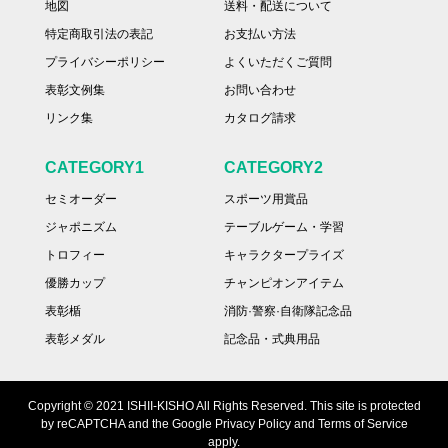
地図
送料・配送について
特定商取引法の表記
お支払い方法
プライバシーポリシー
よくいただくご質問
表彰文例集
お問い合わせ
リンク集
カタログ請求
CATEGORY1
CATEGORY2
セミオーダー
スポーツ用賞品
ジャポニズム
テーブルゲーム・学習
トロフィー
キャラクタープライズ
優勝カップ
チャンピオンアイテム
表彰楯
消防·警察·自衛隊記念品
表彰メダル
記念品・式典用品
Copyright © 2021 ISHII-KISHO All Rights Reserved. This site is protected
by reCAPTCHA and the Google Privacy Policy and Terms of Service
apply.