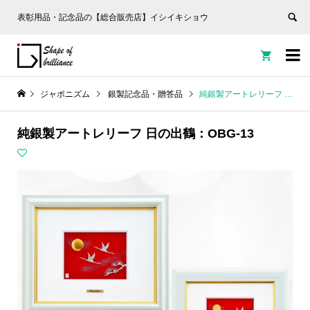
表彰用品・記念品の【総合販売店】イシイキショウ


ジャポニズム
銀製記念品・贈答品
純銀製アートレリーフ 日の出鶴：OBG-13
純銀製アートレリーフ 日の出鶴：OBG-13