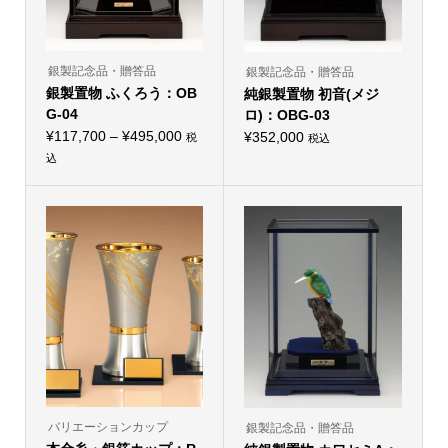
銀製記念品・贈答品
銀製記念品・贈答品
銀製置物 ふくろう：OB
純銀製置物 初音(メジ
G-04
ロ)：OBG-03
価
¥
117,700
–
¥
495,000
¥
352,000
税
税込
格
込
こ
帯:
の
¥117,700
商
品
–
に
¥495,000
は
複
数
の
バ
リ
エ
ー
シ
ョ
ン
が
あ
り
バリエーションカップ
銀製記念品・贈答品
ま