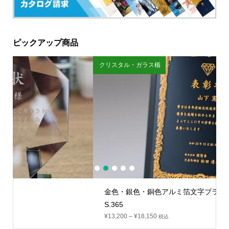
ピックアップ商品
クリスタル・ガラス楯
1
2
3
4
5
金色・銀色・銅色アルミ箔文字ブラックミラー盾：VO
S.365
¥
13,200
–
¥
18,150
税込