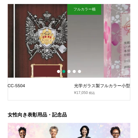
フルカラー楯
ク
1
2
3
4
5
光学ガラス製フルカラー小型盾：AKL-1784
¥
17,050
税込
女性向き表彰用品・記念品