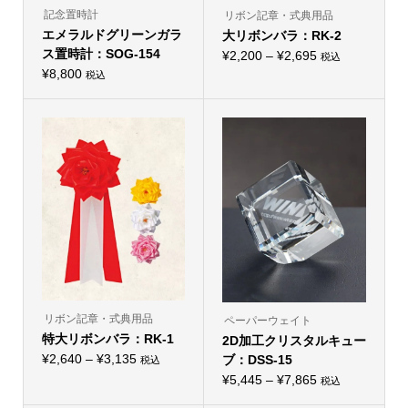
記念置時計
リボン記章・式典用品
エメラルドグリーンガラ
大リボンバラ：RK-2
ス置時計：SOG-154
価
¥
2,200
–
¥
2,695
税込
こ
¥
8,800
格
税込
の
帯:
商
品
¥2,200
に
–
は
複
¥2,695
数
の
バ
リ
エ
ー
シ
ョ
ン
が
あ
り
ま
リボン記章・式典用品
ペーパーウェイト
す。
オ
特大リボンバラ：RK-1
2D加工クリスタルキュー
プ
価
¥
2,640
–
¥
3,135
ブ：DSS-15
シ
税込
こ
ョ
格
価
¥
5,445
–
¥
7,865
税込
の
ン
こ
帯:
商
格
は
の