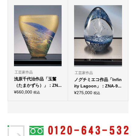
品
商
¥2,640
帯:
商
に
品
品
–
は
¥5,445
ペ
に
複
ー
¥3,135
–
は
数
ジ
複
の
¥7,865
か
数
バ
ら
の
リ
選
バ
エ
択
リ
ー
で
エ
シ
き
ー
ョ
ま
シ
ン
す
ョ
が
ン
あ
が
り
あ
ま
り
工芸家作品
す。
工芸家作品
ま
オ
浅原千代治作品「玉鬘
ノグチミエコ作品「Infin
す。
プ
オ
（たまかずら）」：ZN...
シ
ity Lagoon」：ZNA-9...
プ
ョ
¥
660,000
シ
¥
275,000
税込
税込
ン
ョ
は
ン
商
は
品
商
ペ
品
ー
ペ
ジ
ー
か
ジ
ら
か
選
ら