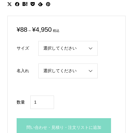
価
¥
88
¥
4,950
–
税込
格
帯:
サイズ
¥88
–
¥4,950
名入れ
ペ
数量
ナ
ン
ト：
問い合わせ・見積り・注文リストに追加
PNT-