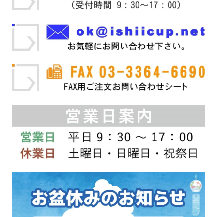
択
選
で
択
き
で
ま
き
す
ま
す