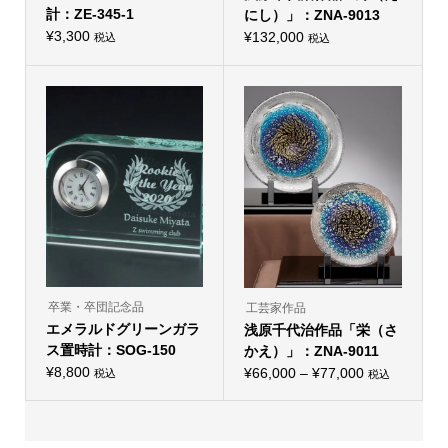
計：ZE-345-1
にし）」：ZNA-9013
¥
3,300
¥
132,000
税込
税込
卒業・卒団記念品
工芸家作品
エメラルドグリーンガラ
浅原千代治作品「栄（さ
ス置時計：SOG-150
かえ）」：ZNA-9011
¥
8,800
価
¥
66,000
–
¥
77,000
税込
税込
こ
格
の
帯:
商
品
¥66,000
に