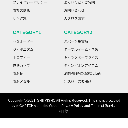
プライバシーポリシー
よくいただくご質問
表彰文例集
お問い合わせ
リンク集
カタログ請求
CATEGORY1
CATEGORY2
セミオーダー
スポーツ用賞品
ジャポニズム
テーブルゲーム・学習
トロフィー
キャラクタープライズ
優勝カップ
チャンピオンアイテム
表彰楯
消防·警察·自衛隊記念品
表彰メダル
記念品・式典用品
Copyright © 2021 ISHII-KISHO All Rights Reserved. This site is protected
by reCAPTCHA and the Google Privacy Policy and Terms of Service
apply.