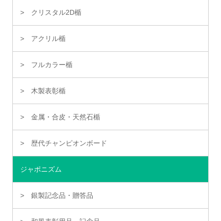
クリスタル2D楯
アクリル楯
フルカラー楯
木製表彰楯
金属・合皮・天然石楯
歴代チャンピオンボード
ジャポニズム
銀製記念品・贈答品