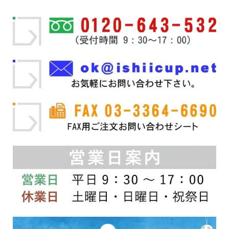
–
は
複
¥77,000
数
の
バ
リ
エ
ー
シ
ョ
ン
が
あ
り
ま
す。
オ
プ
シ
ョ
ン
は
商
品
ペ
ー
ジ
か
ら
選
択
で