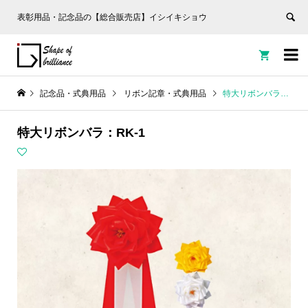
表彰用品・記念品の【総合販売店】イシイキショウ


記念品・式典用品
リボン記章・式典用品
特大リボンバラ：RK-1
特大リボンバラ：RK-1