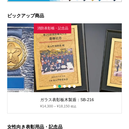
ピックアップ商品
消防表彰楯・記念品
1
2
3
4
5
ガラス表彰板木製盾：SB-216
¥
14,300
–
¥
18,150
税込
女性向き表彰用品・記念品