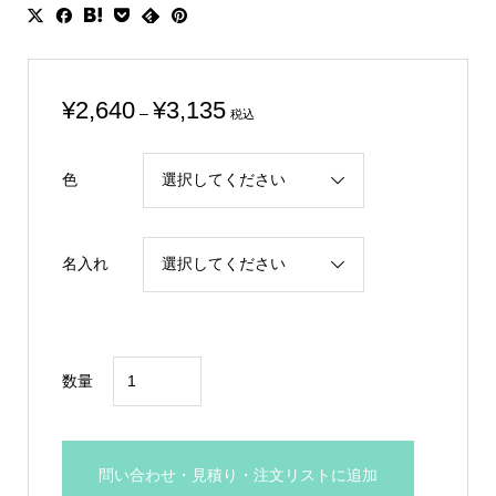
価
¥
2,640
¥
3,135
–
税込
格
帯:
色
¥2,640
–
¥3,135
名入れ
特
数量
大
リ
ボ
問い合わせ・見積り・注文リストに追加
ン