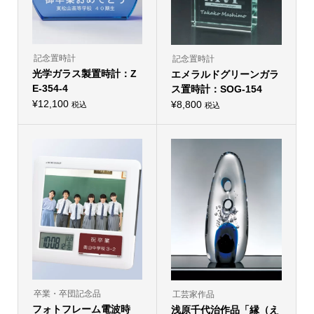
記念置時計
記念置時計
光学ガラス製置時計：Z
エメラルドグリーンガラ
E-354-4
ス置時計：SOG-154
¥
12,100
¥
8,800
税込
税込
卒業・卒団記念品
工芸家作品
フォトフレーム電波時
浅原千代治作品「縁（え