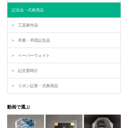
記念品・式典用品
工芸家作品
卒業・卒団記念品
ペーパーウェイト
記念置時計
リボン記章・式典用品
動画で選ぶ