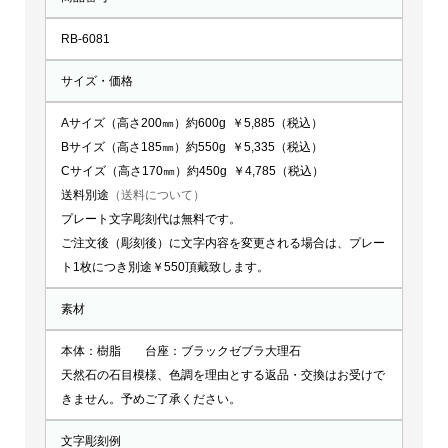
RB-6081
サイズ・価格
Aサイズ（高さ200㎜）約600g ￥5,885（税込）
Bサイズ（高さ185㎜）約550g ￥5,335（税込）
Cサイズ（高さ170㎜）約450g ￥4,785（税込）
送料別途
（送料について）
プレート文字彫刻代は無料です。
ご注文後（彫刻後）に文字内容を変更される場合は、プレー
ト1枚につき別途￥550頂戴致します。
素材
本体：樹脂 台座：ブラックゼブラ大理石
天然石の石目模様、色調を理由とする返品・交換はお受けで
きません。予めご了承ください。
文字彫刻例