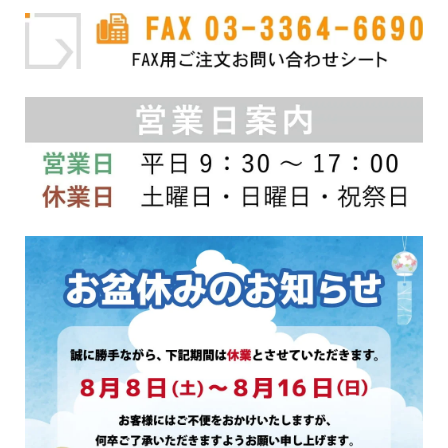
り
り
ま
ま
す。
す。
オ
オ
プ
プ
シ
シ
ョ
ョ
ン
ン
は
は
商
商
品
品
ペ
ペ
ー
ー
ジ
ジ
か
か
ら
ら
選
選
択
択
で
で
き
き
ま
ま
す
す