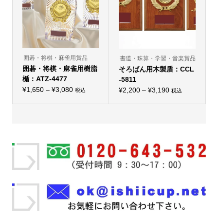
リ
で
ー
で
エ
き
シ
き
ー
ま
ョ
ま
シ
す
ン
す
ョ
が
ン
あ
が
り
あ
ま
り
囲碁・将棋・麻雀用賞品
書道・珠算・学習・音楽賞品
す。
ま
オ
囲碁・将棋・麻雀用樹脂
そろばん用木製盾：CCL
す。
プ
オ
楯：ATZ-4477
-5811
シ
プ
ョ
価
¥
1,650
–
¥
3,080
価
シ
¥
2,200
–
¥
3,190
税込
税込
ン
こ
こ
ョ
格
格
は
の
の
ン
商
帯:
商
帯:
商
は
品
品
品
商
¥1,650
¥2,200
ペ
に
に
品
ー
–
は
–
は
ペ
ジ
複
複
ー
¥3,080
¥3,190
か
数
数
ジ
ら
の
の
か
選
バ
バ
ら
択
リ
リ
選
で
エ
エ
択
き
ー
ー
で
ま
シ
シ
き
す
ョ
ョ
ま
ン
ン
す
が
が
あ
あ