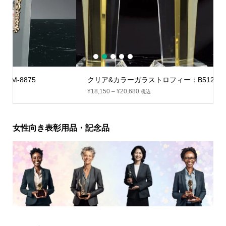
1
2
3
4
5
クリア&カラーガラストロフィー：B512
¥
18,150
–
¥
20,680
税込
女性向き表彰用品・記念品