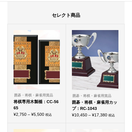
セレクト商品
囲碁・将棋・麻雀用賞品
囲碁・将棋・麻雀用賞品
将棋専用木製楯：CC-56
囲碁・将棋・麻雀用カッ
65
プ：RC-1043
価
¥
2,750
–
¥
5,500
価
¥
10,450
–
¥
17,380
税込
税込
こ
こ
格
格
の
の
帯:
商
帯:
商
品
品