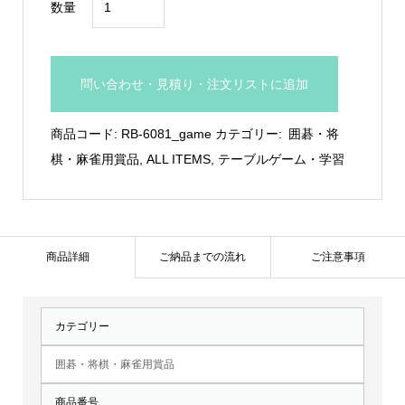
数量
碁・
将
棋・
問い合わせ・見積り・注文リストに追加
麻
雀
商品コード:
RB-6081_game
カテゴリー:
囲碁・将
用
棋・麻雀用賞品
,
ALL ITEMS
,
テーブルゲーム・学習
ト
ロ
フ
ィ
商品詳細
ご納品までの流れ
ご注意事項
ー：
RB-
カテゴリー
6081
個
囲碁・将棋・麻雀用賞品
商品番号