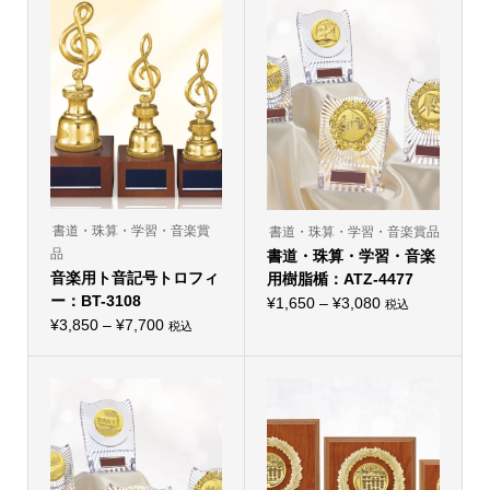
¥2,750
¥10,450
に
に
–
は
–
は
複
複
¥5,500
¥17,380
数
数
の
の
バ
バ
リ
リ
エ
エ
ー
ー
シ
シ
ョ
ョ
ン
ン
が
が
あ
あ
り
り
書道・珠算・学習・音楽賞
書道・珠算・学習・音楽賞品
ま
ま
品
す。
書道・珠算・学習・音楽
す。
オ
オ
音楽用ト音記号トロフィ
用樹脂楯：ATZ-4477
プ
プ
ー：BT-3108
シ
価
シ
¥
1,650
–
¥
3,080
税込
ョ
こ
ョ
価
¥
3,850
–
¥
7,700
格
税込
ン
の
ン
こ
格
は
帯:
商
は
の
商
品
商
帯:
商
¥1,650
品
に
品
品
¥3,850
ペ
–
は
ペ
に
ー
複
ー
–
は
¥3,080
ジ
数
ジ
複
¥7,700
か
の
か
数
ら
バ
ら
の
選
リ
選
バ
択
エ
択