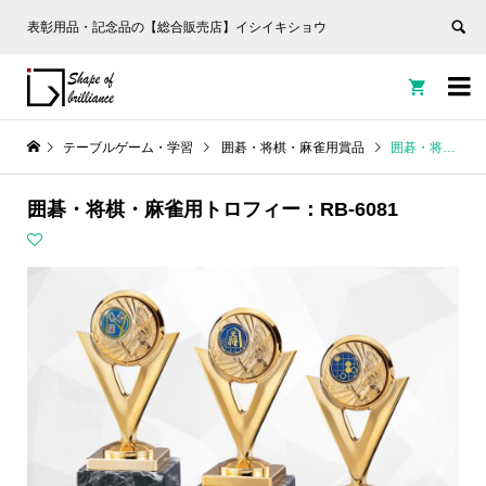
表彰用品・記念品の【総合販売店】イシイキショウ


テーブルゲーム・学習
囲碁・将棋・麻雀用賞品
囲碁・将棋・麻雀用トロフィー：RB-6081
囲碁・将棋・麻雀用トロフィー：RB-6081