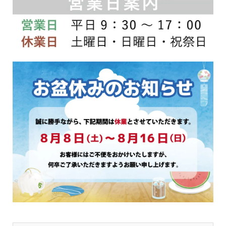
は
商
商
品
品
ペ
ペ
ー
ー
ジ
ジ
か
か
ら
ら
選
選
択
択
で
で
き
き
ま
ま
す
す