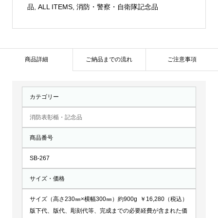
盾：
品
,
ALL ITEMS
,
消防・警察・自衛隊記念品
SB-
267
個
商品詳細
ご納品までの流れ
ご注意事項
カテゴリー
消防表彰楯・記念品
商品番号
SB-267
サイズ・価格
サイズ（高さ230㎜×横幅300㎜）約900g ￥16,280（税込）
版下代、版代、彫刻代等、完成までの必要経費が含まれた価