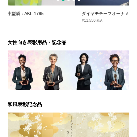
1
2
3
4
5
ダイヤモチーフオーナメント：BW-2080～BW-2084
¥
11,550
税込
女性向き表彰用品・記念品
和風表彰記念品