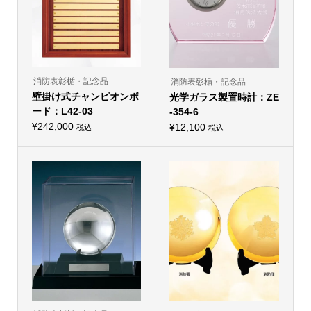
リ
エ
エ
ー
ー
シ
シ
ョ
ョ
ン
ン
が
が
あ
あ
り
り
消防表彰楯・記念品
消防表彰楯・記念品
ま
ま
壁掛け式チャンピオンボ
す。
光学ガラス製置時計：ZE
す。
オ
オ
ード：L42-03
-354-6
プ
プ
シ
¥
242,000
シ
¥
12,100
税込
税込
ョ
こ
ョ
ン
の
ン
は
商
は
商
品
商
品
に
品
ペ
は
ペ
ー
複
ー
ジ
数
ジ
か
の
か
ら
バ
ら
選
リ
選
択
エ
択
で
ー
で
き
シ
き
ま
ョ
ま
す
ン
す
が
あ