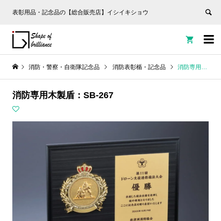
表彰用品・記念品の【総合販売店】イシイキショウ


消防・警察・自衛隊記念品
消防表彰楯・記念品
消防専用木製盾：SB-267
消防専用木製盾：SB-267