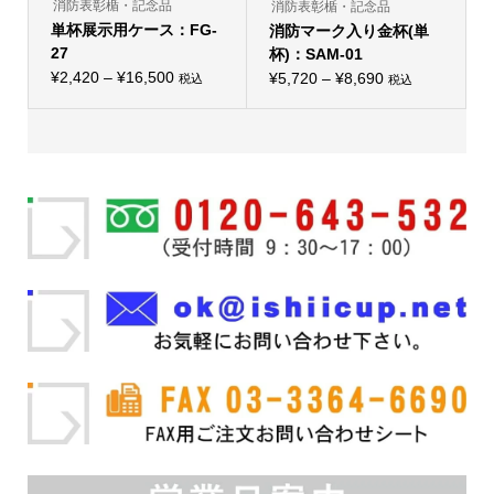
り
消防表彰楯・記念品
消防表彰楯・記念品
ま
単杯展示用ケース：FG-
消防マーク入り金杯(単
す。
オ
27
杯)：SAM-01
プ
価
¥
2,420
–
¥
16,500
価
シ
¥
5,720
–
¥
8,690
税込
税込
こ
こ
ョ
格
格
の
の
ン
帯:
商
帯:
商
は
品
品
商
¥2,420
¥5,720
に
に
品
–
は
–
は
ペ
複
複
ー
¥16,500
¥8,690
数
数
ジ
の
の
か
バ
バ
ら
リ
リ
選
エ
エ
択
ー
ー
で
シ
シ
き
ョ
ョ
ま
ン
ン
す
が
が
あ
あ
り
り
ま
ま
す。
す。
オ
オ
プ
プ
シ
シ
ョ
ョ
ン
ン
は