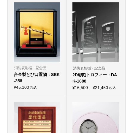
消防表彰楯・記念品
消防表彰楯・記念品
合金製とび口置物：SBK
2D彫刻トロフィー：DA
-258
K-1688
¥
45,100
価
¥
16,500
–
¥
21,450
税込
税込
こ
こ
格
の
の
商
帯:
商
品
品
¥16,500
に
に
は
–
は
複
複
¥21,450
数
数
の
の
バ
バ
リ