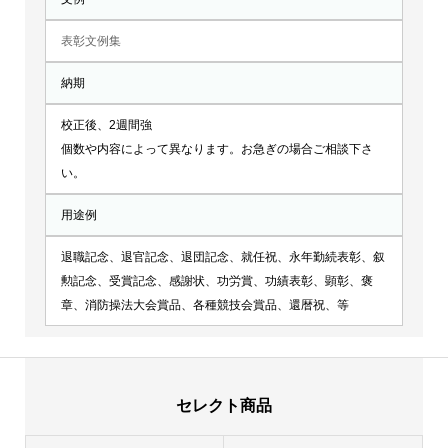
表彰文例集
納期
校正後、2週間強
個数や内容によって異なります。お急ぎの場合ご相談下さ
い。
用途例
退職記念、退官記念、退団記念、就任祝、永年勤続表彰、叙
勲記念、受賞記念、感謝状、功労賞、功績表彰、顕彰、褒
章、消防操法大会賞品、各種競技会賞品、還暦祝、等
セレクト商品