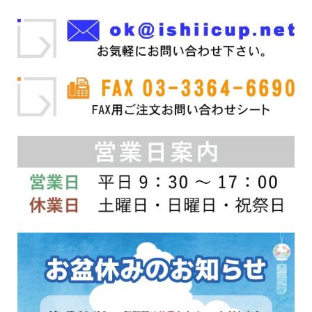
エ
択
ー
で
シ
き
ョ
ま
ン
す
が
あ
り
ま
す。
オ
プ
シ
ョ
ン
は
商
品
ペ
ー
ジ
か
ら
選
択
で
き
ま
す