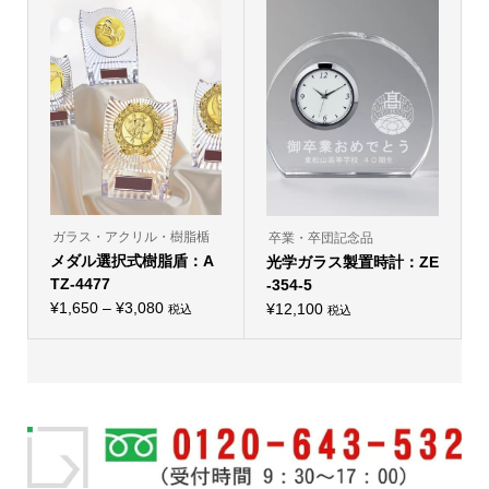
品
¥7,150
ペ
に
ー
–
は
ジ
複
¥9,900
か
数
ら
の
選
バ
択
リ
で
エ
き
ー
ま
シ
す
ョ
ン
が
あ
り
ガラス・アクリル・樹脂楯
卒業・卒団記念品
ま
メダル選択式樹脂盾：A
す。
光学ガラス製置時計：ZE
オ
TZ-4477
-354-5
プ
価
シ
¥
1,650
–
¥
3,080
¥
12,100
税込
税込
こ
ョ
格
の
ン
帯:
商
は
品
商
¥1,650
に
品
–
は
ペ
複
ー
¥3,080
数
ジ
の
か
バ
ら
リ
選