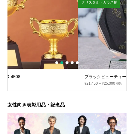
クリスタル・ガラス楯
剣
1
2
3
4
5
ブラックビューティーシールド：BLC-09
¥
21,450
–
¥
25,300
税込
女性向き表彰用品・記念品