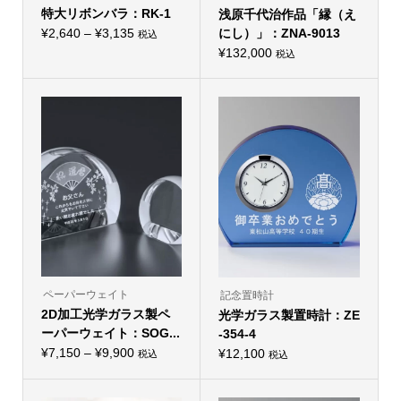
特大リボンバラ：RK-1
浅原千代治作品「縁（え
価
¥
2,640
–
¥
3,135
にし）」：ZNA-9013
税込
こ
格
¥
132,000
税込
の
帯:
商
品
¥2,640
に
–
は
複
¥3,135
数
の
バ
リ
エ
ー
シ
ョ
ン
が
あ
り
ま
ペーパーウェイト
す。
記念置時計
オ
2D加工光学ガラス製ペ
光学ガラス製置時計：ZE
プ
ーパーウェイト：SOG...
シ
-354-4
ョ
価
¥
7,150
–
¥
9,900
¥
12,100
税込
税込
ン
こ
格
は
の
商
帯:
商
品