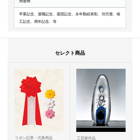
用途例
卒業記念、退職記念、退団記念、永年勤続表彰、功労賞、竣
工記念、周年記念、等
セレクト商品
リボン記章・式典用品
工芸家作品