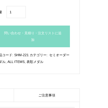
直
量
径
80
㎜
問い合わせ・見積り・注文リストに追
フ
加
ル
カ
品コード:
SHM-221
カテゴリー:
セミオーダー
ラ
ダル
,
ALL ITEMS
,
表彰メダル
ー
メ
ダ
ル：
SHM-
ご注意事項
221
個