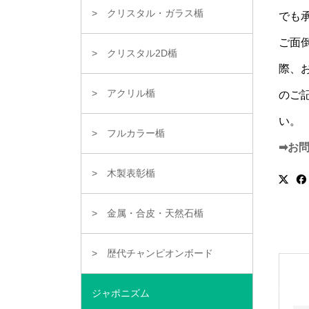
クリスタル・ガラス楯
でも
ご面
クリスタル2D楯
際、
アクリル楯
のご
い。
フルカラー楯
➡お
木製表彰楯
金属・合皮・天然石楯
歴代チャンピオンボード
ジャポニズム