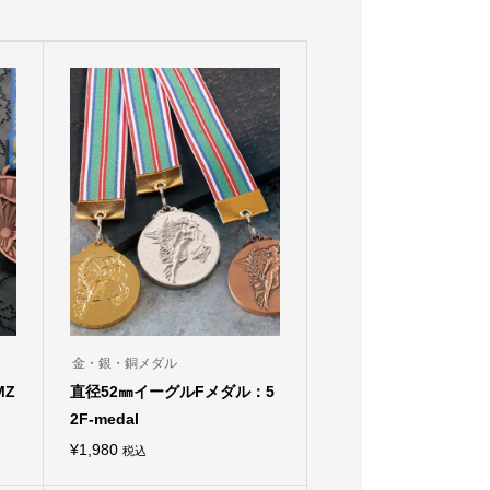
金・銀・銅メダル
MZ
直径52㎜イーグルFメダル：5
2F-medal
¥
1,980
税込
こ
の