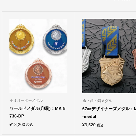
セミオーダーメダル
金・銀・銅メダル
ワールドメダル(印刷)：MK-8
67㎜デザイナーズメダル：
736-DP
-medal
¥
13,200
¥
3,520
税込
税込
こ
こ
の
の