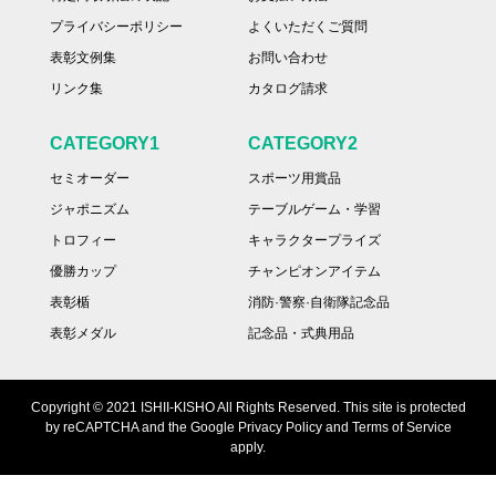
プライバシーポリシー
よくいただくご質問
表彰文例集
お問い合わせ
リンク集
カタログ請求
CATEGORY1
CATEGORY2
セミオーダー
スポーツ用賞品
ジャポニズム
テーブルゲーム・学習
トロフィー
キャラクタープライズ
優勝カップ
チャンピオンアイテム
表彰楯
消防·警察·自衛隊記念品
表彰メダル
記念品・式典用品
Copyright © 2021 ISHII-KISHO All Rights Reserved. This site is protected
by reCAPTCHA and the Google Privacy Policy and Terms of Service
apply.