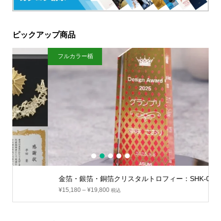
ピックアップ商品
フルカラー楯
ク
1
2
3
4
5
金箔・銀箔・銅箔クリスタルトロフィー：SHK-01
¥
15,180
–
¥
19,800
税込