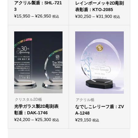
アクリル製盾：SHL-721
す。
レインボーメッキ2D彫刻
す。
オ
オ
3
表彰盾：KTO-2085
プ
プ
価
シ
¥
15,950
–
¥
26,950
価
シ
¥
30,250
–
¥
31,900
税込
税込
こ
ョ
こ
ョ
格
格
の
ン
の
ン
帯:
商
は
帯:
商
は
品
商
品
商
¥15,950
¥30,250
に
品
に
品
–
は
ペ
–
は
ペ
複
ー
複
ー
¥26,950
¥31,900
数
ジ
数
ジ
の
か
の
か
バ
ら
バ
ら
リ
選
リ
選
エ
択
エ
択
ー
で
ー
で
シ
き
シ
き
ョ
ま
ョ
ま
ン
す
ン
す
が
が
あ
あ
り
り
クリスタル2D楯
アクリル楯
ま
ま
光学ガラス製2D彫刻表
す。
なでしこレリーフ盾：ZV
す。
オ
オ
彰盾：DAK-1746
A-1248
プ
プ
価
シ
¥
24,200
–
¥
25,300
シ
¥
29,150
税込
税込
こ
ョ
ョ
格
の
ン
ン
帯:
商
は
は
品
商
商