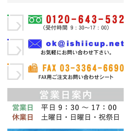
¥24,200
に
品
品
–
は
ペ
ペ
複
ー
ー
¥25,300
数
ジ
ジ
の
か
か
バ
ら
ら
リ
選
選
エ
択
択
ー
で
で
シ
き
き
ョ
ま
ま
ン
す
す
が
あ
り
ま
す。
オ
プ
シ
ョ
ン
は
商
品
ペ
ー
ジ
か
ら
選
択