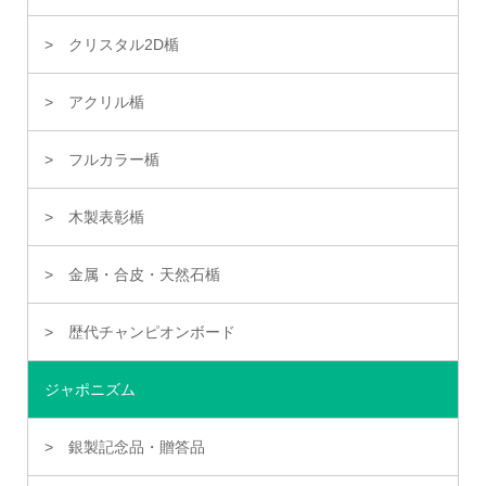
クリスタル2D楯
アクリル楯
フルカラー楯
木製表彰楯
金属・合皮・天然石楯
歴代チャンピオンボード
ジャポニズム
銀製記念品・贈答品