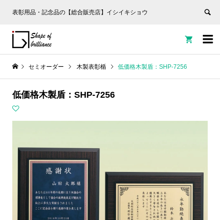
表彰用品・記念品の【総合販売店】イシイキショウ


セミオーダー
木製表彰楯
低価格木製盾：SHP-7256
低価格木製盾：SHP-7256