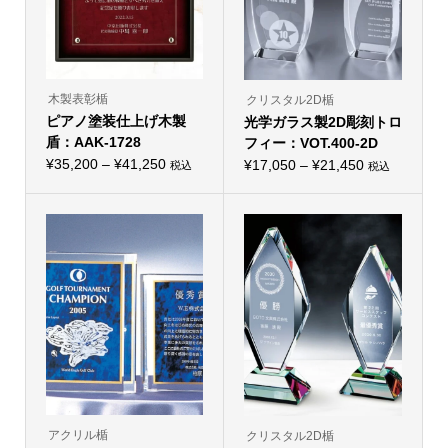
木製表彰楯
クリスタル2D楯
ピアノ塗装仕上げ木製
光学ガラス製2D彫刻トロ
盾：AAK-1728
フィー：VOT.400-2D
価
¥
35,200
–
¥
41,250
価
¥
17,050
–
¥
21,450
税込
税込
こ
こ
格
格
の
の
帯:
商
帯:
商
品
品
¥35,200
¥17,050
に
に
–
は
–
は
複
複
¥41,250
¥21,450
数
数
の
の
バ
バ
リ
リ
エ
エ
ー
ー
シ
シ
ョ
ョ
ン
ン
が
が
あ
あ
り
り
アクリル楯
クリスタル2D楯
ま
ま