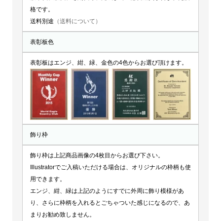
格です。
送料別途
（送料について）
表彰板色
表彰板はエンジ、紺、緑、金色の4色からお選び頂けます。
飾り枠
飾り枠は上記商品画像の4枚目からお選び下さい。
Illustratorでご入稿いただける場合は、オリジナルの枠柄も使
用できます。
エンジ、紺、緑は上記のようにすでに外周に飾り模様があ
り、さらに枠柄を入れるとごちゃついた感じになるので、あ
まりお勧め致しません。