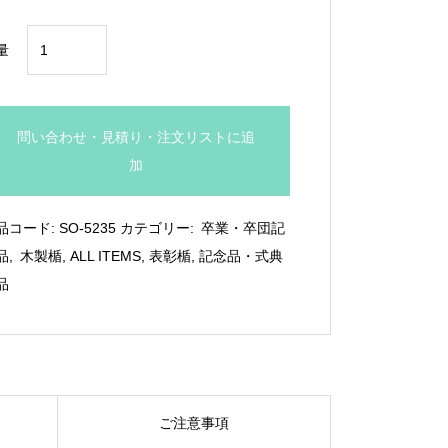
¥2,090
低
量
価
格
小
問い合わせ・見積り・注文リストに追
型
加
木
製
品コード:
SO-5235
カテゴリー:
卒業・卒団記
盾：
品
,
木製楯
,
ALL ITEMS
,
表彰楯
,
記念品・式典
SO-
品
5235
個
ご注意事項