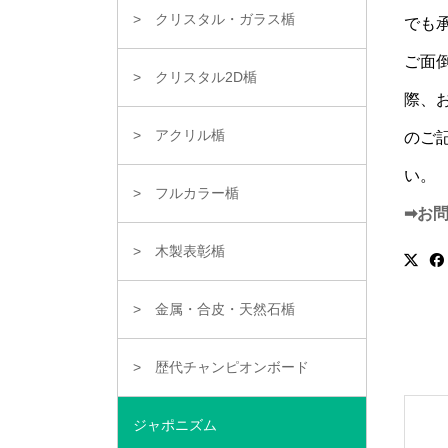
クリスタル・ガラス楯
でも
ご面
クリスタル2D楯
際、
アクリル楯
のご
い。
フルカラー楯
➡お
木製表彰楯
金属・合皮・天然石楯
歴代チャンピオンボード
ジャポニズム