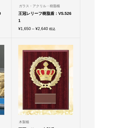
ガラス・アクリル・樹脂楯
0
王冠レリーフ樹脂盾：VS.526
1
価
¥
1,650
–
¥
2,640
税込
こ
格
の
商
帯:
品
¥1,650
に
は
–
複
¥2,640
数
の
バ
リ
エ
ー
シ
ョ
ン
が
あ
り
ま
木製楯
す。