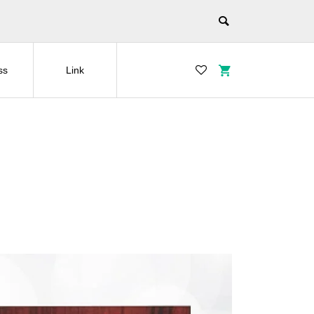
ss
Link