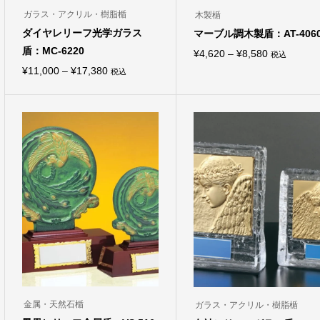
ガラス・アクリル・樹脂楯
木製楯
ダイヤレリーフ光学ガラス
マーブル調木製盾：AT-406
盾：MC-6220
価
¥
4,620
–
¥
8,580
税込
こ
価
¥
11,000
–
¥
17,380
格
税込
の
こ
商
格
帯:
の
品
商
帯:
¥4,620
に
品
は
¥11,000
–
に
複
は
–
¥8,580
数
複
の
¥17,380
数
バ
の
リ
バ
エ
リ
ー
エ
シ
ー
ョ
シ
ン
ョ
が
ン
あ
が
り
あ
ま
り
す。
ま
オ
金属・天然石楯
ガラス・アクリル・樹脂楯
す。
プ