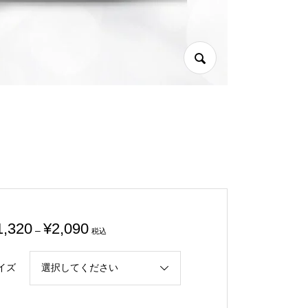
価
1,320
¥
2,090
–
税込
格
帯:
イズ
¥1,320
–