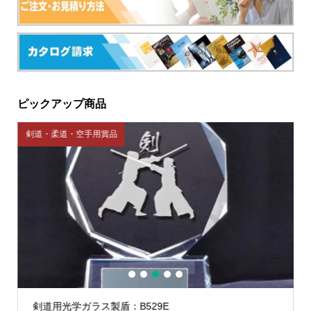
ピックアップ商品
剣道・柔道・空手用賞品
ブ
1
2
3
4
5
剣道用光学ガラス製盾：B529E