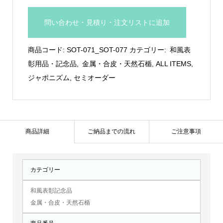
九
谷
問い合わせ・見積り・注文リストに追加
焼
猪
商品コード:
SOT-071_SOT-077
カテゴリー:
和風表
口、
彰用品・記念品
,
金属・合皮・天然石楯
,
ALL ITEMS
,
盃：
ジャポニズム
,
セミオーダー
SOT-
071
～
SOT-
商品詳細
ご納品までの流れ
ご注意事項
077
個
カテゴリー
和風表彰記念品
金属・合皮・天然石楯