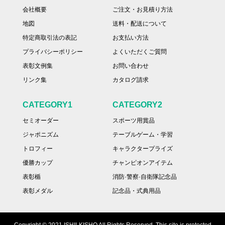
会社概要
ご注文・お見積り方法
地図
送料・配送について
特定商取引法の表記
お支払い方法
プライバシーポリシー
よくいただくご質問
表彰文例集
お問い合わせ
リンク集
カタログ請求
CATEGORY1
CATEGORY2
セミオーダー
スポーツ用賞品
ジャポニズム
テーブルゲーム・学習
トロフィー
キャラクタープライズ
優勝カップ
チャンピオンアイテム
表彰楯
消防·警察·自衛隊記念品
表彰メダル
記念品・式典用品
Copyright © 2021 ISHII-KISHO All Rights Reserved. This site is protected