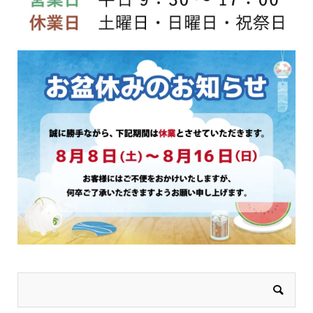
ー
ー
ジ
ジ
か
か
ら
ら
選
選
択
択
で
で
き
き
ま
ま
す
す