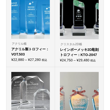
アクリル楯
クリスタル2D楯
アクリル製トロフィー：
レインボーメッキ2D彫刻
VOT.503
トロフィー：KTO-2047
価
¥
22,880
–
¥
27,280
価
¥
24,750
–
¥
29,480
税込
税込
こ
こ
格
格
の
の
帯:
商
帯:
商
品
品
¥22,880
¥24,750
に
に
–
は
–
は
複
複
¥27,280
¥29,480
数
数
の
の
バ
バ
リ
リ
エ
エ
ー
ー
シ
シ