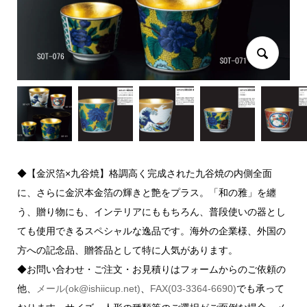
◆【金沢箔×九谷焼】格調高く完成された九谷焼の内側全面
に、さらに金沢本金箔の輝きと艶をプラス。「和の雅」を纏
う、贈り物にも、インテリアにももちろん、普段使いの器とし
ても使用できるスペシャルな逸品です。海外の企業様、外国の
方への記念品、贈答品として特に人気があります。
◆お問い合わせ・ご注文・お見積りはフォームからのご依頼の
他、
メール(ok@ishiicup.net)
、
FAX(03-3364-6690)
でも承って