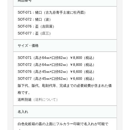
商品番号
SOT-071：猪口（古九谷青手土坡に牡丹図）
SOT-072：猪口（波）
SOT-076：盃（吉田屋）
SOT-077：盃（庄三）
サイズ・価格
SOT-071（高さ64㎜×口径82㎜）￥8,800（税込）
SOT-072（高さ64㎜×口径82㎜）￥8,800（税込）
SOT-076（高さ45㎜×口径62㎜）￥6,600（税込）
SOT-077（高さ45㎜×口径62㎜）￥6,600（税込）
版下代、版代、彫刻代等、完成までの必要経費が含まれた価
格です。
送料別途
（送料について）
名入れ
白色化粧箱の蓋の上面にフルカラー印刷で名入れが可能で