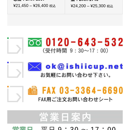
プ
プ
価
シ
¥
21,450
–
¥
26,400
価
シ
¥
24,200
–
¥
25,300
税込
税込
こ
ョ
こ
ョ
格
格
の
ン
の
ン
帯:
商
は
帯:
商
は
品
商
品
商
¥21,450
¥24,200
に
品
に
品
–
は
ペ
–
は
ペ
複
ー
複
ー
¥26,400
¥25,300
数
ジ
数
ジ
の
か
の
か
バ
ら
バ
ら
リ
選
リ
選
エ
択
エ
択
ー
で
ー
で
シ
き
シ
き
ョ
ま
ョ
ま
ン
す
ン
す
が
が
あ
あ
り
り
ま
ま
す。
す。
オ
オ
プ
プ
シ
シ
ョ
ョ
ン
ン
は
は
商
商
品
品
ペ
ペ