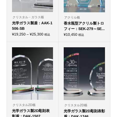
ョ
ョ
ン
ン
が
が
あ
あ
り
り
クリスタル・ガラス楯
アクリル楯
ま
ま
光学ガラス製盾：AAK-1
す。
香水瓶型アクリル製トロ
す。
オ
オ
506-SB
フィー：SEK-279～SE...
プ
プ
価
シ
¥
19,250
–
¥
25,300
シ
¥
10,450
税込
税込
こ
ョ
こ
ョ
格
の
ン
の
ン
帯:
商
は
商
は
品
商
品
商
¥19,250
に
品
に
品
–
は
ペ
は
ペ
複
ー
複
ー
¥25,300
数
ジ
数
ジ
の
か
の
か
バ
ら
バ
ら
リ
選
リ
選
エ
択
エ
択
ー
で
ー
で
シ
き
シ
き
ョ
ま
ョ
ま
ン
す
ン
す
が
が
あ
あ
り
り
クリスタル2D楯
クリスタル2D楯
ま
ま
光学ガラス製2D彫刻表
す。
光学ガラス製2D彫刻表彰
す。
オ
オ
彰盾：DAK-1507
盾：DAK-1746