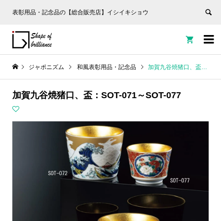
表彰用品・記念品の【総合販売店】イシイキショウ


ジャポニズム
和風表彰用品・記念品
加賀九谷焼猪口、盃：SOT-071～SOT-077
加賀九谷焼猪口、盃：SOT-071～SOT-077