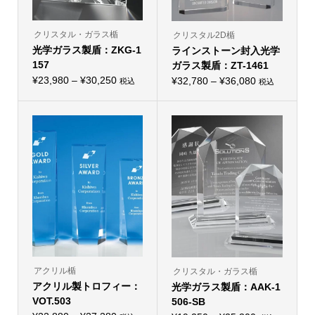
クリスタル・ガラス楯
クリスタル2D楯
光学ガラス製盾：ZKG-1
ラインストーン封入光学
157
ガラス製盾：ZT-1461
価
¥
23,980
–
¥
30,250
価
¥
32,780
–
¥
36,080
税込
税込
こ
こ
格
格
の
の
帯:
商
帯:
商
品
品
¥23,980
¥32,780
に
に
–
は
–
は
複
複
¥30,250
¥36,080
数
数
の
の
バ
バ
リ
リ
エ
エ
ー
ー
シ
シ
ョ
ョ
ン
ン
が
が
あ
あ
り
り
アクリル楯
クリスタル・ガラス楯
ま
ま
アクリル製トロフィー：
す。
光学ガラス製盾：AAK-1
す。
オ
オ
VOT.503
506-SB
プ
プ