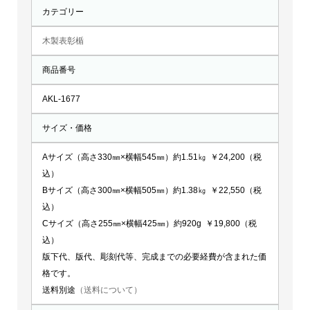
カテゴリー
AKL-
1677
木製表彰楯
個
商品番号
AKL-1677
サイズ・価格
Aサイズ（高さ330㎜×横幅545㎜）約1.51㎏ ￥24,200（税
込）
Bサイズ（高さ300㎜×横幅505㎜）約1.38㎏ ￥22,550（税
込）
Cサイズ（高さ255㎜×横幅425㎜）約920g ￥19,800（税
込）
版下代、版代、彫刻代等、完成までの必要経費が含まれた価
格です。
送料別途
（送料について）