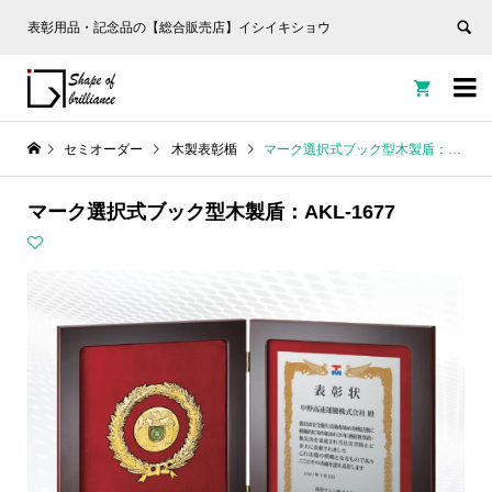
表彰用品・記念品の【総合販売店】イシイキショウ


セミオーダー
木製表彰楯
マーク選択式ブック型木製盾：AKL-1677
マーク選択式ブック型木製盾：AKL-1677