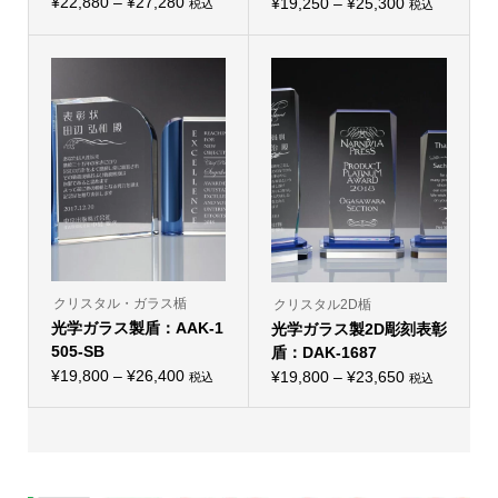
価
シ
¥
22,880
–
¥
27,280
価
シ
¥
19,250
–
¥
25,300
税込
税込
こ
ョ
こ
ョ
格
格
の
ン
の
ン
帯:
商
は
帯:
商
は
品
商
品
商
¥22,880
¥19,250
に
品
に
品
–
は
ペ
–
は
ペ
複
ー
複
ー
¥27,280
¥25,300
数
ジ
数
ジ
の
か
の
か
バ
ら
バ
ら
リ
選
リ
選
エ
択
エ
択
ー
で
ー
で
シ
き
シ
き
ョ
ま
ョ
ま
ン
す
ン
す
が
が
あ
あ
り
り
クリスタル・ガラス楯
クリスタル2D楯
ま
ま
光学ガラス製盾：AAK-1
す。
光学ガラス製2D彫刻表彰
す。
オ
オ
505-SB
盾：DAK-1687
プ
プ
価
シ
¥
19,800
–
¥
26,400
価
シ
¥
19,800
–
¥
23,650
税込
税込
こ
ョ
こ
ョ
格
格
の
ン
の
ン
帯:
商
は
帯:
商
は
品
商
品
商
¥19,800
¥19,800
に
品
に
品
–
は
ペ
–
は
ペ
複
ー
複
ー
¥26,400
¥23,650