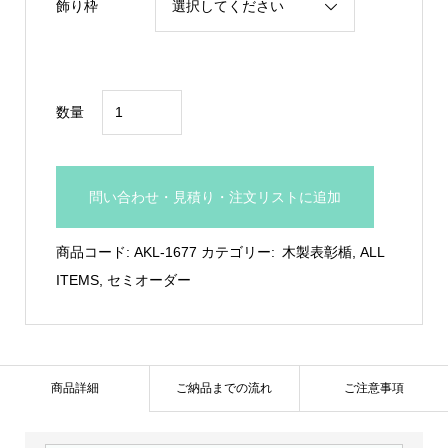
飾り枠
マ
数量
ー
ク
選
問い合わせ・見積り・注文リストに追加
択
式
商品コード:
AKL-1677
カテゴリー:
木製表彰楯
,
ALL
ブ
ITEMS
,
セミオーダー
ッ
ク
型
木
商品詳細
ご納品までの流れ
ご注意事項
製
盾：