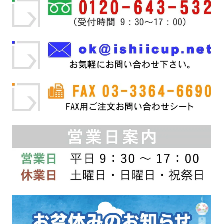
数
ジ
数
ジ
の
か
の
か
バ
ら
バ
ら
リ
選
リ
選
エ
択
エ
択
ー
で
ー
で
シ
き
シ
き
ョ
ま
ョ
ま
ン
す
ン
す
が
が
あ
あ
り
り
ま
ま
す。
す。
オ
オ
プ
プ
シ
シ
ョ
ョ
ン
ン
は
は
商
商
品
品
ペ
ペ
ー
ー
ジ
ジ
か
か
ら
ら
選
選
択
択
で
で
き
き
ま
ま