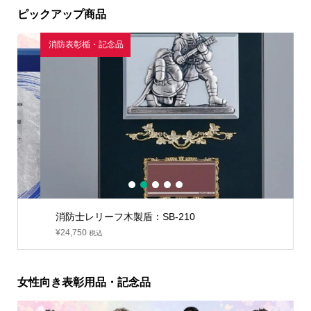
ピックアップ商品
消防表彰楯・記念品
1
2
3
4
5
消防士レリーフ木製盾：SB-210
¥
24,750
税込
女性向き表彰用品・記念品