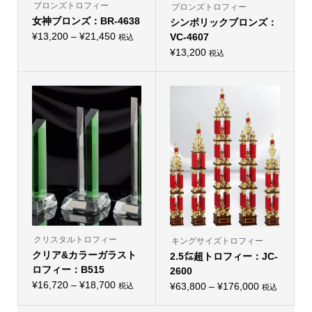
り
り
ブロンズトロフィー
ブロンズトロフィー
ま
ま
女神ブロンズ：BR-4638
す。
シンボリックブロンズ：
す。
オ
オ
価
¥
13,200
–
¥
21,450
VC-4607
税込
プ
プ
こ
格
シ
シ
¥
13,200
税込
の
ョ
こ
ョ
帯:
商
ン
の
ン
品
¥13,200
は
商
は
に
商
品
商
–
は
品
に
品
複
¥21,450
ペ
は
ペ
数
ー
複
ー
の
ジ
数
ジ
バ
か
の
か
リ
ら
バ
ら
エ
選
リ
選
ー
択
エ
択
シ
で
ー
で
ョ
き
シ
き
ン
ま
ョ
ま
が
す
ン
す
あ
が
り
あ
ま
り
クリスタルトロフィー
す。
キングサイズトロフィー
ま
オ
クリア&カラーガラスト
2.5㍍超トロフィー：JC-
す。
プ
オ
ロフィー：B515
シ
2600
プ
ョ
価
¥
16,720
–
¥
18,700
価
シ
¥
63,800
–
¥
176,000
税込
税込
ン
こ
こ
ョ
格
は
格
の
の
ン
商