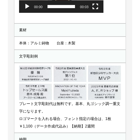
00:00
00:03
素材
本体：アルミ鋳物 台座：木製
文字彫刻例
プレート文字彫刻代は無料です。基本、丸ゴシック調一重文
字になります。
ロゴマークを入れる場合、フォント指定の場合は、1枚
￥1,100（データ作成代込み）【納期】2週間
納期