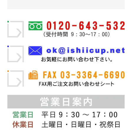
帯:
商
帯:
商
は
品
品
品
商
¥16,720
ペ
¥63,800
に
に
品
ー
–
は
–
は
ペ
ジ
複
複
ー
¥18,700
か
¥176,000
数
数
ジ
ら
の
の
か
選
バ
バ
ら
択
リ
リ
選
で
エ
エ
択
き
ー
ー
で
ま
シ
シ
き
す
ョ
ョ
ま
ン
ン
す
が
が
あ
あ
り
り
ま
ま
す。
す。
オ
オ
プ
プ
シ
シ
ョ
ョ
ン
ン
は
は
商
商
品
品
ペ
ペ
ー
ー
ジ
ジ
か
か
ら
ら