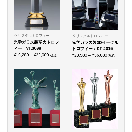
クリスタルトロフィー
クリスタルトロフィー
光学ガラス製聖火トロフ
光学ガラス製3Dイーグル
ィー：VT.3068
トロフィー：KT-2015
価
¥
16,280
–
¥
22,000
価
¥
23,980
–
¥
36,080
税込
税込
こ
こ
格
格
の
の
帯:
商
帯:
商
品
品
¥16,280
¥23,980
に
に
–
は
–
は
複
複
¥22,000
¥36,080
数
数
の
の
バ
バ
リ
リ
エ
エ
ー
ー
シ
シ
ョ
ョ
ン
ン
が
が
あ
あ