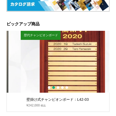
ピックアップ商品
歴代チャンピオンボード
ス
1
2
3
4
5
壁掛け式チャンピオンボード：L42-03
¥
242,000
税込