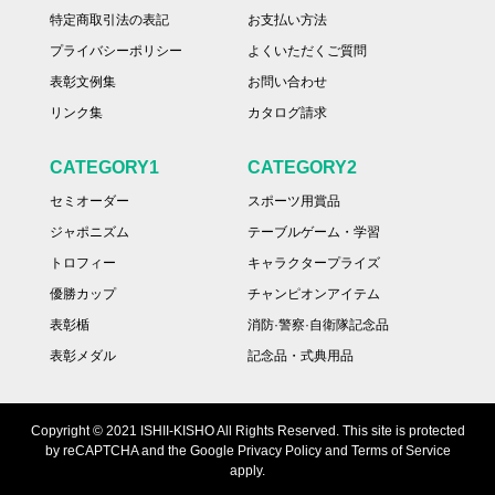
特定商取引法の表記
お支払い方法
プライバシーポリシー
よくいただくご質問
表彰文例集
お問い合わせ
リンク集
カタログ請求
CATEGORY1
CATEGORY2
セミオーダー
スポーツ用賞品
ジャポニズム
テーブルゲーム・学習
トロフィー
キャラクタープライズ
優勝カップ
チャンピオンアイテム
表彰楯
消防·警察·自衛隊記念品
表彰メダル
記念品・式典用品
Copyright © 2021 ISHII-KISHO All Rights Reserved. This site is protected
by reCAPTCHA and the Google Privacy Policy and Terms of Service
apply.