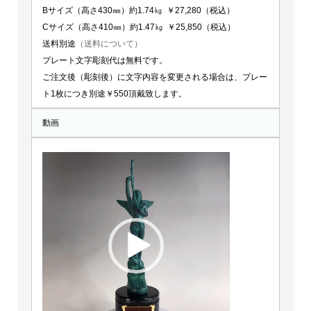
Bサイズ（高さ430㎜）約1.74㎏ ￥27,280（税込）
Cサイズ（高さ410㎜）約1.47㎏ ￥25,850（税込）
送料別途
（送料について）
プレート文字彫刻代は無料です。
ご注文後（彫刻後）に文字内容を変更される場合は、プレー
ト1枚につき別途￥550頂戴致します。
動画
動
画
プ
レ
ー
ヤ
ー