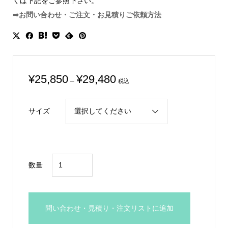
くは下記をご参照下さい。
➡お問い合わせ・ご注文・お見積りご依頼方法
価
¥
25,850
¥
29,480
–
税込
格
帯:
サイズ
¥25,850
–
¥29,480
女
数量
神
ブ
ロ
問い合わせ・見積り・注文リストに追加
ン