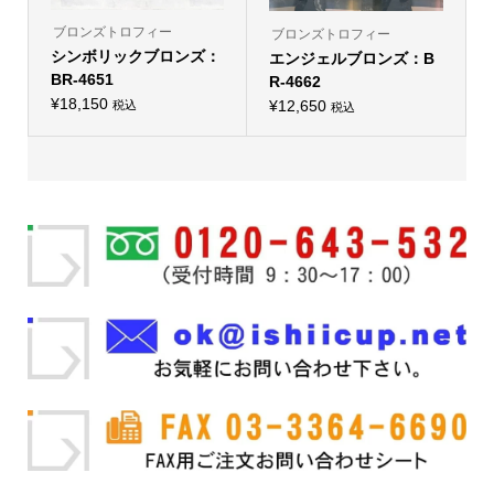
り
あ
ま
り
ブロンズトロフィー
す。
ブロンズトロフィー
ま
オ
シンボリックブロンズ：
エンジェルブロンズ：B
す。
プ
オ
BR-4651
シ
R-4662
プ
ョ
¥
18,150
シ
¥
12,650
税込
税込
ン
こ
こ
ョ
は
の
の
ン
商
商
商
は
品
品
品
商
ペ
に
に
品
ー
は
は
ペ
ジ
複
複
ー
か
数
数
ジ
ら
の
の
か
選
バ
バ
ら
択
リ
リ
選
で
エ
エ
択
き
ー
ー
で
ま
シ
シ
き
す
ョ
ョ
ま
ン
ン
す
が
が
あ
あ
り
り
ま
ま
す。
す。
オ
オ
プ
プ
シ
シ
ョ
ョ