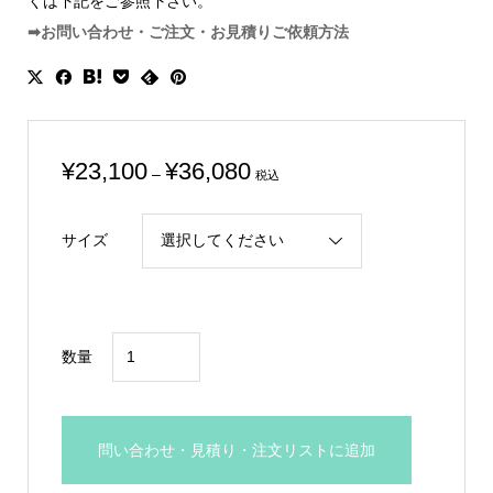
くは下記をご参照下さい。
➡お問い合わせ・ご注文・お見積りご依頼方法
価
¥
23,100
¥
36,080
–
税込
格
帯:
サイズ
¥23,100
–
¥36,080
ラ
数量
イ
オ
ン
問い合わせ・見積り・注文リストに追加
ブ