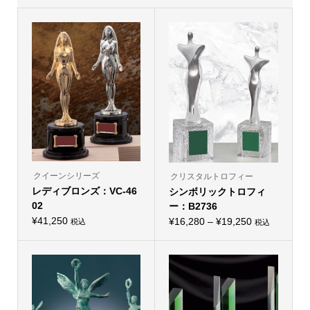
クイーンシリーズ
クリスタルトロフィー
レディブロンズ：VC-46
シンボリックトロフィ
02
ー：B2736
¥
41,250
価
¥
16,280
–
¥
19,250
税込
税込
こ
こ
格
の
の
商
帯:
商
品
品
¥16,280
に
に
は
–
は
複
複
¥19,250
数
数
の
の