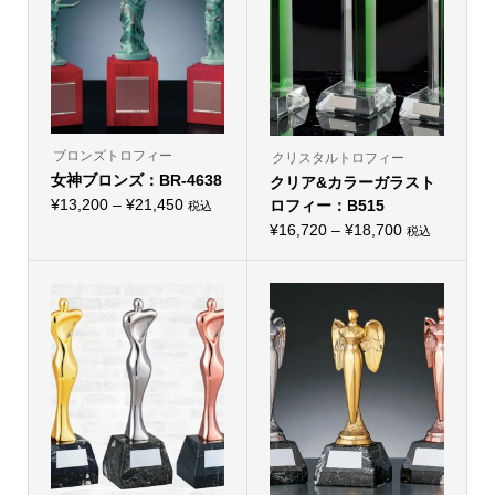
バ
バ
リ
リ
エ
エ
ー
ー
シ
シ
ョ
ョ
ン
ン
が
が
あ
あ
り
り
ブロンズトロフィー
クリスタルトロフィー
ま
ま
女神ブロンズ：BR-4638
す。
クリア&カラーガラスト
す。
オ
オ
価
¥
13,200
–
¥
21,450
ロフィー：B515
税込
プ
プ
こ
格
シ
価
シ
¥
16,720
–
¥
18,700
税込
の
ョ
こ
ョ
帯:
商
格
ン
の
ン
品
¥13,200
は
帯:
商
は
に
商
品
商
–
は
¥16,720
品
に
品
複
¥21,450
ペ
–
は
ペ
数
ー
複
ー
の
¥18,700
ジ
数
ジ
バ
か
の
か
リ
ら
バ
ら
エ
選
リ
選
ー
択
エ
択
シ
で
ー
で
ョ
き
シ
き
ン
ま
ョ
ま
が
す
ン
す
あ
が