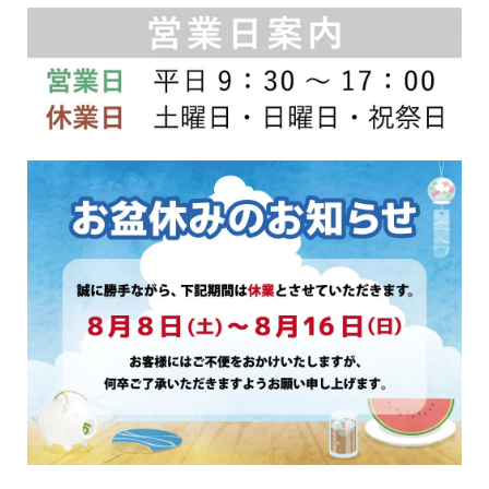
ン
ン
は
は
商
商
品
品
ペ
ペ
ー
ー
ジ
ジ
か
か
ら
ら
選
選
択
択
で
で
き
き
ま
ま
す
す