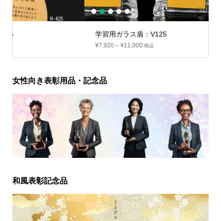
1
2
3
4
5
学習用ガラス盾：V125
¥
7,920
–
¥
11,000
税込
女性向き表彰用品・記念品
和風表彰記念品