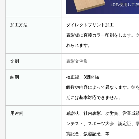
加工方法
ダイレクトプリント加工
表彰板に直接カラー印刷をします。
れられます。
文例
表彰文例集
納期
校正後、3週間強
個数や内容によって異なります。箔を
期には基本対応できません。
用途例
感謝状、社内表彰、功労賞、営業成
ンテスト、スポーツ大会、認定証、
賞記念、叙勲記念、等