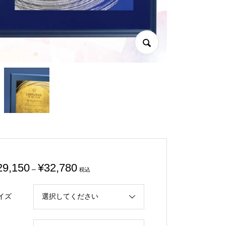
価
29,150
¥
32,780
–
税込
格
帯:
イズ
¥29,150
–