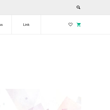
ss
Link