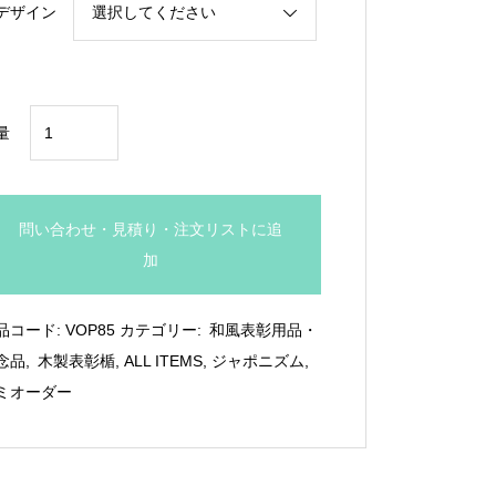
デザイン
¥32,780
金
量
沢
本
金
問い合わせ・見積り・注文リストに追
箔
加
ピ
ア
品コード:
VOP85
カテゴリー:
和風表彰用品・
ノ
念品
,
木製表彰楯
,
ALL ITEMS
,
ジャポニズム
,
塗
ミオーダー
装
木
製
盾：