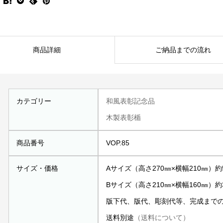
商品詳細
ご納品までの流れ
カテゴリー
和風表彰記念品
木製表彰楯
商品番号
VOP.85
サイズ・価格
Aサイズ（高さ270㎜×横幅210㎜）約5
Bサイズ（高さ210㎜×横幅160㎜）約3
版下代、版代、彫刻代等、完成まで
送料別途
（送料について）