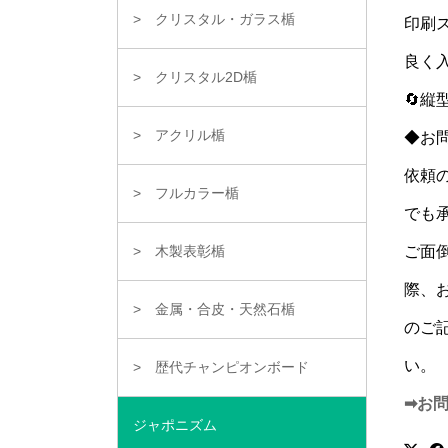
クリスタル・ガラス楯
印刷
良く
クリスタル2D楯
🔄
アクリル楯
◆お
依頼
フルカラー楯
でも
ご面
木製表彰楯
際、
金属・合皮・天然石楯
のご
い。
歴代チャンピオンボード
➡お
ジャポニズム