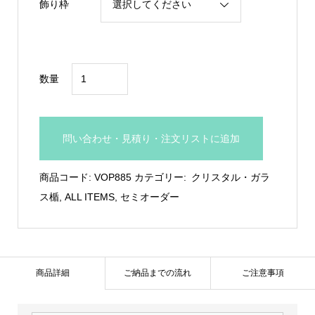
飾り枠
ガ
数量
ラ
ス
製
問い合わせ・見積り・注文リストに追加
盾：
VOP.885
商品コード:
VOP885
カテゴリー:
クリスタル・ガラ
個
ス楯
,
ALL ITEMS
,
セミオーダー
商品詳細
ご納品までの流れ
ご注意事項