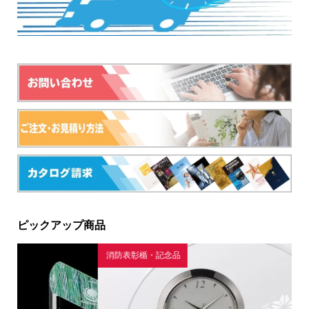
ピックアップ商品
消防表彰楯・記念品
銀