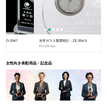
1
2
3
4
5
光学ガラス製置時計：ZE-354-5
¥
12,100
税込
女性向き表彰用品・記念品