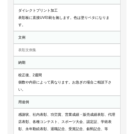
ダイレクトプリント加工
表彰板に直接UV印刷を施します。色は塗りベタになりま
す。
文例
表彰文例集
納期
校正後、2週間
個数や内容によって異なります。お急ぎの場合ご相談下さ
い。
用途例
感謝状、社内表彰、功労賞、営業成績・販売成績表彰、代理
店表彰、各種コンテスト、スポーツ大会、認定証、学術表
彰、永年勤続表彰、退職記念、受賞記念、叙勲記念、等