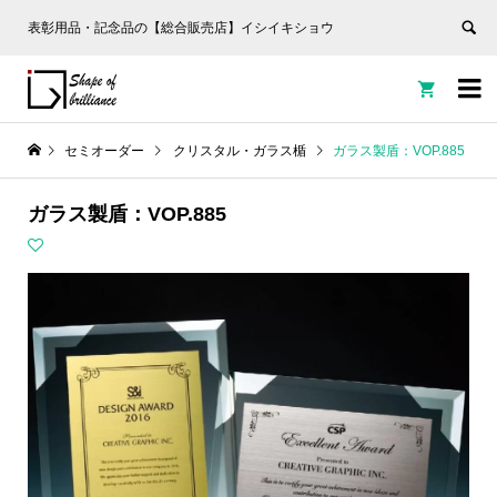
表彰用品・記念品の【総合販売店】イシイキショウ


セミオーダー
クリスタル・ガラス楯
ガラス製盾：VOP.885
ガラス製盾：VOP.885