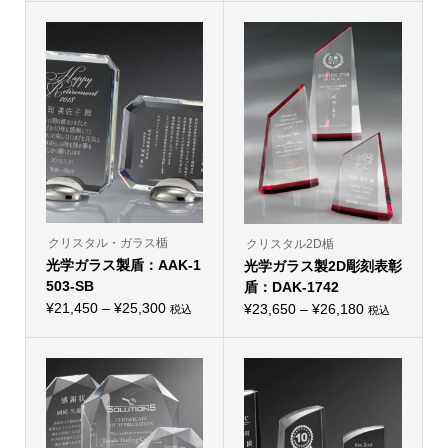
の
帯:
商
帯:
商
品
品
¥23,980
¥19,800
に
に
–
は
–
は
複
複
¥30,250
¥26,400
数
数
の
の
バ
バ
リ
リ
エ
エ
ー
ー
シ
シ
ョ
ョ
ン
ン
が
が
あ
あ
り
り
クリスタル・ガラス楯
クリスタル2D楯
ま
ま
光学ガラス製盾：AAK-1
す。
光学ガラス製2D彫刻表彰
す。
オ
オ
503-SB
盾：DAK-1742
プ
プ
価
シ
¥
21,450
–
¥
25,300
価
シ
¥
23,650
–
¥
26,180
税込
税込
こ
ョ
こ
ョ
格
格
の
ン
の
ン
帯:
商
は
帯:
商
は
品
商
品
商
¥21,450
¥23,650
に
品
に
品
–
は
ペ
–
は
ペ
複
ー
複
ー
¥25,300
¥26,180
数
ジ
数
ジ
の
か
の
か
バ
ら