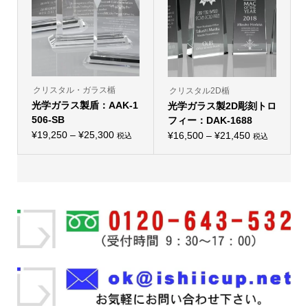
バ
ら
リ
選
リ
選
エ
択
エ
択
ー
で
ー
で
シ
き
シ
き
ョ
ま
ョ
ま
ン
す
ン
す
が
が
あ
あ
り
り
クリスタル・ガラス楯
クリスタル2D楯
ま
ま
光学ガラス製盾：AAK-1
す。
光学ガラス製2D彫刻トロ
す。
オ
オ
506-SB
フィー：DAK-1688
プ
プ
価
シ
¥
19,250
–
¥
25,300
価
シ
¥
16,500
–
¥
21,450
税込
税込
こ
ョ
こ
ョ
格
格
の
ン
の
ン
帯:
商
は
帯:
商
は
品
商
品
商
¥19,250
¥16,500
に
品
に
品
–
は
ペ
–
は
ペ
複
ー
複
ー
¥25,300
¥21,450
数
ジ
数
ジ
の
か
の
か
バ
ら
バ
ら
リ
選
リ
選
エ
択
エ
択
ー
で
ー
で
シ
き
シ
き
ョ
ま
ョ
ま
ン
す
ン
す
が
が
あ