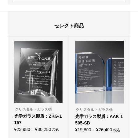
セレクト商品
クリスタル・ガラス楯
クリスタル・ガラス楯
光学ガラス製盾：ZKG-1
光学ガラス製盾：AAK-1
157
505-SB
価
¥
23,980
–
¥
30,250
価
¥
19,800
–
¥
26,400
税込
税込
こ
こ
格
格
の