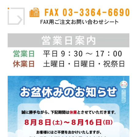
あ
り
り
ま
ま
す。
す。
オ
オ
プ
プ
シ
シ
ョ
ョ
ン
ン
は
は
商
商
品
品
ペ
ペ
ー
ー
ジ
ジ
か
か
ら
ら
選
選
択
択
で
で
き
き
ま
ま
す
す