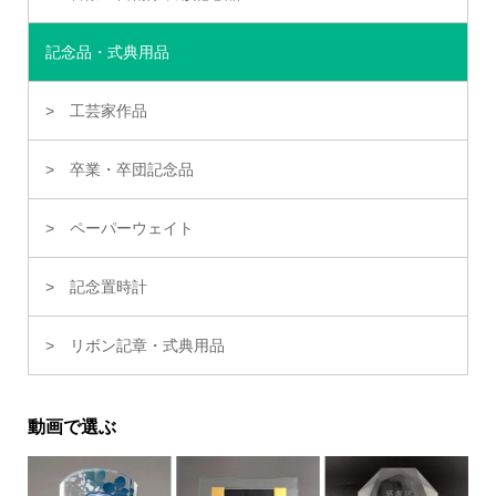
記念品・式典用品
工芸家作品
卒業・卒団記念品
ペーパーウェイト
記念置時計
リボン記章・式典用品
動画で選ぶ