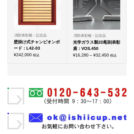
リ
選
リ
選
エ
択
エ
択
ー
で
ー
で
シ
き
シ
き
ョ
ま
ョ
ま
ン
す
ン
す
が
が
あ
あ
り
り
消防表彰楯・記念品
消防表彰楯・記念品
ま
ま
壁掛け式チャンピオンボ
す。
光学ガラス製2D彫刻表彰
す。
オ
オ
ード：L42-03
盾：VOS.450
プ
プ
シ
¥
242,000
価
シ
¥
16,280
–
¥
32,450
税込
税込
ョ
こ
ョ
格
ン
の
ン
は
帯:
商
は
商
品
商
¥16,280
品
に
品
ペ
–
は
ペ
ー
複
ー
¥32,450
ジ
数
ジ
か
の
か
ら
バ
ら
選
リ
選
択
エ
択
で
ー
で
き
シ
き
ま
ョ
ま
す
ン
す
が
あ