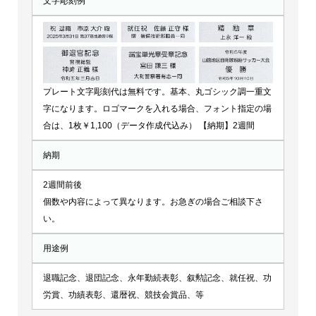
文字彫刻例
プレート文字彫刻代は無料です。基本、丸ゴシック調一重文
字になります。ロゴマークを入れる場合、フォント指定の場
合は、1枚￥1,100（データ作成代込み） 【納期】2週間
納期
2週間前後
個数や内容によって異なります。お急ぎの場合ご相談下さ
い。
用途例
退職記念、退団記念、永年勤続表彰、叙勲記念、就任祝、功
労賞、功績表彰、還暦祝、競技会賞品、等