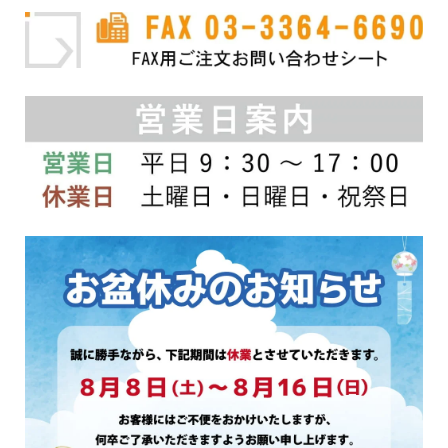
り
ま
す。
オ
プ
シ
ョ
ン
は
商
品
ペ
ー
ジ
か
ら
選
択
で
き
ま
す