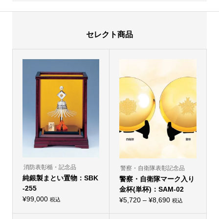
セレクト商品
消防表彰楯・記念品
警察・自衛隊表彰記念品
純銀製まとい置物：SBK
警察・自衛隊マーク入り
-255
金杯(単杯)：SAM-02
¥
99,000
価
¥
5,720
–
¥
8,690
税込
税込
こ
こ
格
の
の