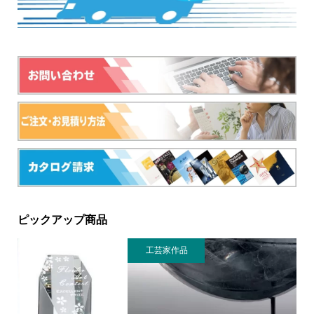
ピックアップ商品
工芸家作品
野