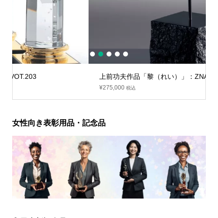
1
2
3
4
5
上前功夫作品「黎（れい）」：ZNA-9061
¥
275,000
税込
女性向き表彰用品・記念品