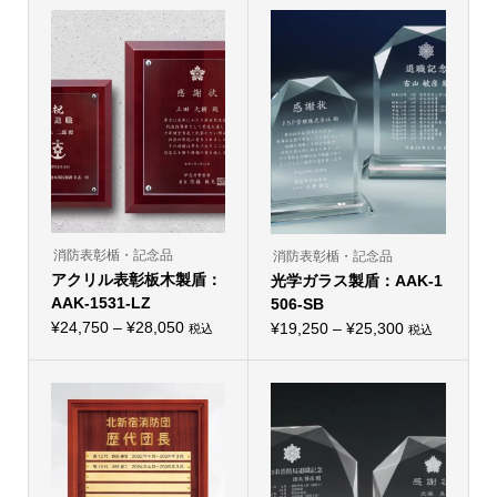
商
帯:
商
品
品
¥5,720
に
に
は
–
は
複
複
¥8,690
数
数
の
の
バ
バ
リ
リ
エ
エ
ー
ー
シ
シ
ョ
ョ
ン
ン
が
が
あ
あ
り
り
消防表彰楯・記念品
消防表彰楯・記念品
ま
ま
アクリル表彰板木製盾：
す。
光学ガラス製盾：AAK-1
す。
オ
オ
AAK-1531-LZ
506-SB
プ
プ
価
シ
¥
24,750
–
¥
28,050
価
シ
¥
19,250
–
¥
25,300
税込
税込
こ
ョ
こ
ョ
格
格
の
ン
の
ン
帯:
商
は
帯:
商
は
品
商
品
商
¥24,750
¥19,250
に
品
に
品
–
は
ペ
–
は
ペ
複
ー
複
ー
¥28,050
¥25,300
数
ジ
数
ジ
の
か
の
か
バ
ら
バ
ら