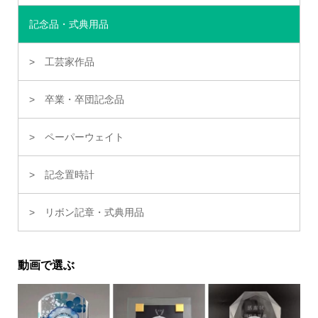
記念品・式典用品
工芸家作品
卒業・卒団記念品
ペーパーウェイト
記念置時計
リボン記章・式典用品
動画で選ぶ