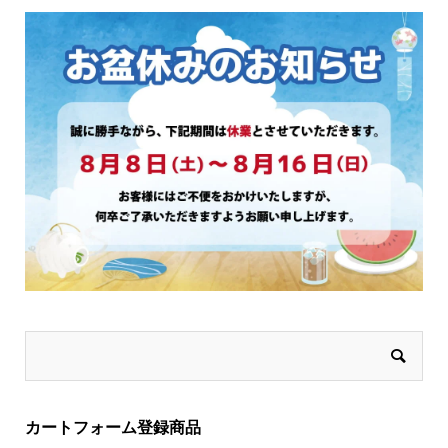
選
選
択
択
で
で
き
き
ま
ま
す
す
カートフォーム登録商品