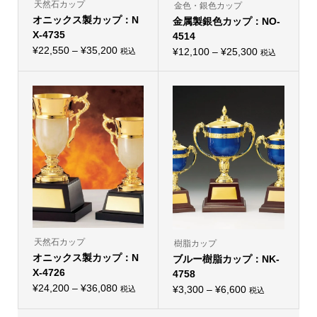
り
り
天然石カップ
金色・銀色カップ
ま
ま
オニックス製カップ：N
す。
金属製銀色カップ：NO-
す。
オ
オ
X-4735
4514
プ
プ
価
シ
¥
22,550
–
¥
35,200
価
シ
¥
12,100
–
¥
25,300
税込
税込
こ
ョ
こ
ョ
格
格
の
ン
の
ン
帯:
商
は
帯:
商
は
品
商
品
商
¥22,550
¥12,100
に
品
に
品
–
は
ペ
–
は
ペ
複
ー
複
ー
¥35,200
¥25,300
数
ジ
数
ジ
の
か
の
か
バ
ら
バ
ら
リ
選
リ
選
エ
択
エ
択
ー
で
ー
で
シ
き
シ
き
ョ
ま
ョ
ま
ン
す
ン
す
が
が
あ
あ
り
り
天然石カップ
樹脂カップ
ま
ま
オニックス製カップ：N
す。
ブルー樹脂カップ：NK-
す。
オ
オ
X-4726
4758
プ
プ
価
シ
¥
24,200
–
¥
36,080
価
シ
¥
3,300
–
¥
6,600
税込
税込
こ
ョ
こ
ョ
格
格
の
ン
の
ン