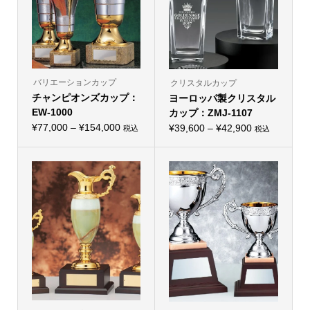
バリエーションカップ
クリスタルカップ
チャンピオンズカップ：
ヨーロッパ製クリスタル
EW-1000
カップ：ZMJ-1107
価
¥
77,000
–
¥
154,000
価
¥
39,600
–
¥
42,900
税込
税込
こ
こ
格
格
の
の
帯:
商
帯:
商
品
品
¥77,000
¥39,600
に
に
–
は
–
は
複
複
¥154,000
¥42,900
数
数
の
の
バ
バ
リ
リ
エ
エ
ー
ー
シ
シ
ョ
ョ
ン
ン
が
が
あ
あ