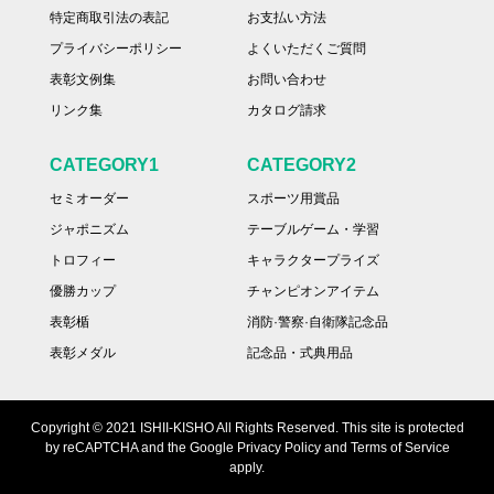
特定商取引法の表記
お支払い方法
プライバシーポリシー
よくいただくご質問
表彰文例集
お問い合わせ
リンク集
カタログ請求
CATEGORY1
CATEGORY2
セミオーダー
スポーツ用賞品
ジャポニズム
テーブルゲーム・学習
トロフィー
キャラクタープライズ
優勝カップ
チャンピオンアイテム
表彰楯
消防·警察·自衛隊記念品
表彰メダル
記念品・式典用品
Copyright © 2021 ISHII-KISHO All Rights Reserved. This site is protected
by reCAPTCHA and the Google Privacy Policy and Terms of Service
apply.