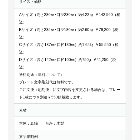
サイズ・価格
Aサイズ（高さ280㎜×口径230㎜）約4.22㎏ ￥142,560（税
込）
Bサイズ（高さ235㎜×口径180㎜）約2.60㎏ ￥79,200（税
込）
Cサイズ（高さ187㎜×口径130㎜）約1.65㎏ ￥55,550（税
込）
Dサイズ（高さ142㎜×口径100㎜）約750g ￥41,250（税
込）
送料別途
（送料について）
プレート文字彫刻代は無料です。
ご注文後（彫刻後）に文字内容を変更される場合は、プレー
ト1枚につき別途￥550頂戴致します。
素材
本体：真鍮 台座：木製
文字彫刻例