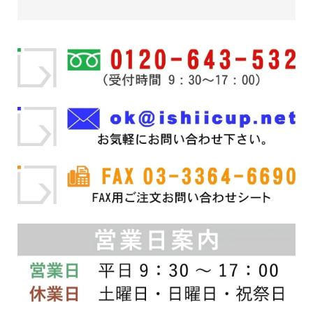
帯:
商
は
帯:
商
は
品
商
品
商
¥24,200
¥3,300
に
品
に
品
–
は
ペ
–
は
ペ
複
ー
複
ー
¥36,080
¥6,600
数
ジ
数
ジ
の
か
の
か
バ
ら
バ
ら
リ
選
リ
選
エ
択
エ
択
ー
で
ー
で
シ
き
シ
き
ョ
ま
ョ
ま
ン
す
ン
す
が
が
あ
あ
り
り
ま
ま
す。
す。
オ
オ
プ
プ
シ
シ
ョ
ョ
ン
ン
は
は
商
商
品
品
ペ
ペ
ー
ー
ジ
ジ
か
か
ら
ら