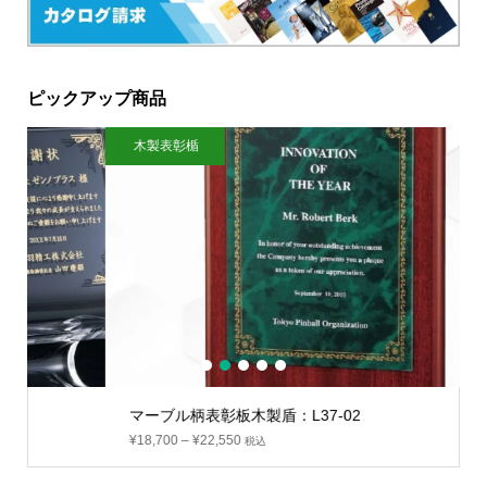
ピックアップ商品
木製表彰楯
ク
1
2
3
4
5
マーブル柄表彰板木製盾：L37-02
¥
18,700
–
¥
22,550
税込