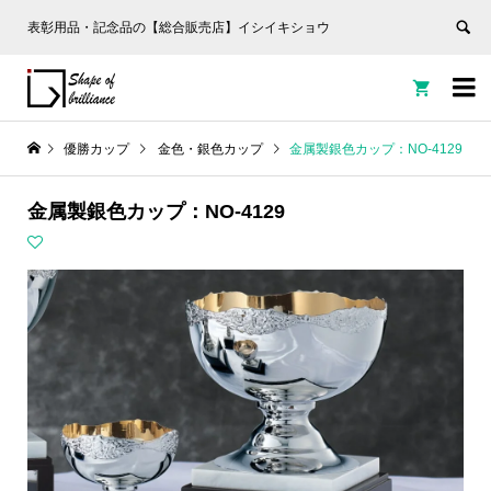
表彰用品・記念品の【総合販売店】イシイキショウ


優勝カップ
金色・銀色カップ
金属製銀色カップ：NO-4129
金属製銀色カップ：NO-4129