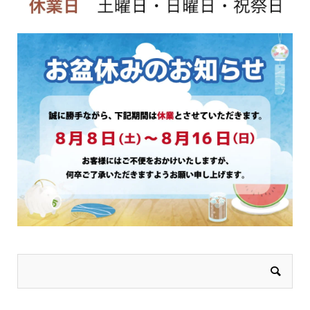
か
か
ら
ら
選
選
択
択
で
で
き
き
ま
ま
す
す