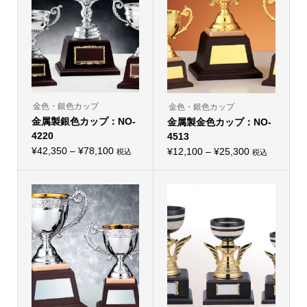
金色・銀色カップ
金色・銀色カップ
金属製銀色カップ：NO-
金属製金色カップ：NO-
4220
4513
価
¥
42,350
–
¥
78,100
価
¥
12,100
–
¥
25,300
税込
税込
こ
こ
格
格
の
の
帯:
商
帯:
商
品
品
¥42,350
¥12,100
に
に
–
は
–
は
複
複
¥78,100
¥25,300
数
数
の
の
バ
バ
リ
リ
エ
エ
ー
ー
シ
シ
ョ
ョ
ン
ン