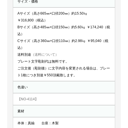
サイズ・価格
Aサイズ（高さ665㎜×口径200㎜）約15.50㎏
￥316,800（税込）
Bサイズ（高さ485㎜×口径150㎜）約5.60㎏ ￥174,240（税
込）
Cサイズ（高さ360㎜×口径110㎜）約2.98㎏ ￥95,040（税
込）
送料別途
（送料について）
プレート文字彫刻代は無料です。
ご注文後（彫刻後）に文字内容を変更される場合は、プレー
ト1枚につき別途￥550頂戴致します。
色違い
【NO-4114】
素材
本体：真鍮 台座：木製