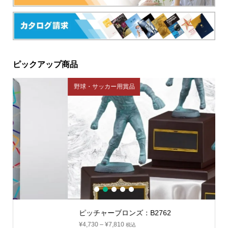
ピックアップ商品
野球・サッカー用賞品
ブ
1
2
3
4
5
ピッチャーブロンズ：B2762
¥
4,730
–
¥
7,810
税込