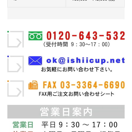
こ
ョ
こ
ョ
帯:
格
の
ン
の
ン
¥159,500
商
は
帯:
商
は
品
商
品
商
–
¥39,600
に
品
に
品
¥184,800
は
ペ
–
は
ペ
複
ー
複
ー
¥42,900
数
ジ
数
ジ
の
か
の
か
バ
ら
バ
ら
リ
選
リ
選
エ
択
エ
択
ー
で
ー
で
シ
き
シ
き
ョ
ま
ョ
ま
ン
す
ン
す
が
が
あ
あ
り
り
ま
ま
す。
す。
オ
オ
プ
プ
シ
シ
ョ
ョ
ン
ン
は
は
商
商
品
品
ペ
ペ
ー
ー
ジ
ジ