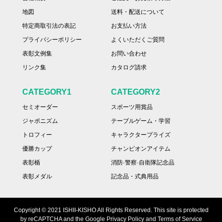
地図
送料・配送について
特定商取引法の表記
お支払い方法
プライバシーポリシー
よくいただくご質問
表彰文例集
お問い合わせ
リンク集
カタログ請求
CATEGORY1
CATEGORY2
セミオーダー
スポーツ用賞品
ジャポニズム
テーブルゲーム・学習
トロフィー
キャラクタープライズ
優勝カップ
チャンピオンアイテム
表彰楯
消防·警察·自衛隊記念品
表彰メダル
記念品・式典用品
Copyright © 2021 ISHII-KISHO All Rights Reserved. This site is protected
by reCAPTCHA and the Google Privacy Policy and Terms of Service