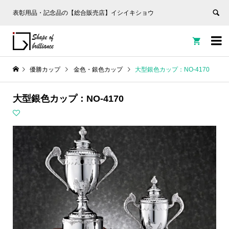
表彰用品・記念品の【総合販売店】イシイキショウ


優勝カップ
金色・銀色カップ
大型銀色カップ：NO-4170
大型銀色カップ：NO-4170