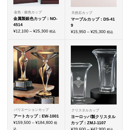
が
が
あ
あ
り
り
金色・銀色カップ
天然石カップ
ま
ま
金属製銀色カップ：NO-
す。
マーブルカップ：DS-41
す。
オ
オ
4514
9
プ
プ
価
シ
¥
12,100
–
¥
25,300
価
シ
¥
15,950
–
¥
25,300
税込
税込
こ
ョ
こ
ョ
格
格
の
ン
の
ン
帯:
商
は
帯:
商
は
品
商
品
商
¥12,100
¥15,950
に
品
に
品
–
は
ペ
–
は
ペ
複
ー
複
ー
¥25,300
¥25,300
数
ジ
数
ジ
の
か
の
か
バ
ら
バ
ら
リ
選
リ
選
エ
択
エ
択
ー
で
ー
で
シ
き
シ
き
ョ
ま
ョ
ま
ン
す
ン
す
が
が
あ
あ
り
り
バリエーションカップ
クリスタルカップ
ま
ま
アートカップ：EW-1001
す。
ヨーロッパ製クリスタル
す。
オ
オ
価
¥
159,500
–
¥
184,800
カップ：ZMJ-1107
税
プ
プ
格
シ
価
シ
¥
39,600
–
¥
42,900
込
税込