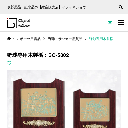
表彰用品・記念品の【総合販売店】イシイキショウ


スポーツ用賞品
野球・サッカー用賞品
野球専用木製楯：SO-5002
野球専用木製楯：SO-5002