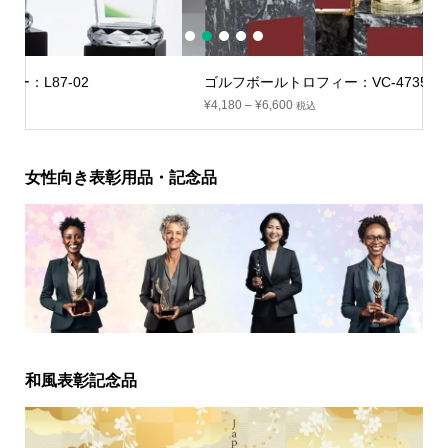
1
2
3
4
5
ゴルフボールトロフィー：VC-4735
¥
4,180
–
¥
6,600
税込
女性向き表彰用品・記念品
和風表彰記念品