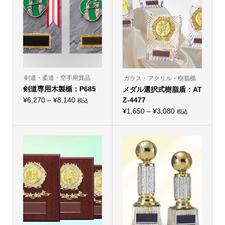
バ
の
リ
バ
エ
リ
ー
エ
シ
ー
ョ
シ
ン
ョ
が
ン
あ
が
り
あ
ま
り
剣道・柔道・空手用賞品
ガラス・アクリル・樹脂楯
す。
ま
オ
剣道専用木製楯：P685
メダル選択式樹脂盾：AT
す。
プ
オ
価
¥
6,270
–
¥
8,140
Z-4477
シ
税込
プ
こ
ョ
格
価
シ
¥
1,650
–
¥
3,080
税込
の
ン
こ
ョ
帯:
商
格
は
の
ン
品
商
¥6,270
帯:
商
は
に
品
品
商
–
は
¥1,650
ペ
に
品
複
ー
¥8,140
–
は
ペ
数
ジ
複
ー
の
¥3,080
か
数
ジ
バ
ら
の
か
リ
選
バ
ら
エ
択
リ
選
ー
で
エ
択
シ
き
ー
で
ョ
ま
シ
き
ン
す
ョ
ま
が
ン
す