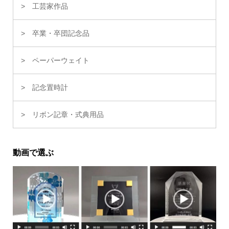
工芸家作品
卒業・卒団記念品
ペーパーウェイト
記念置時計
リボン記章・式典用品
動画で選ぶ