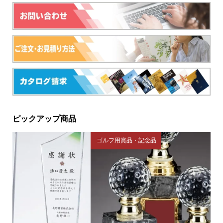
ピックアップ商品
ゴルフ用賞品・記念品
和