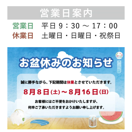
ョ
ョ
ン
ン
は
は
商
商
品
品
ペ
ペ
ー
ー
ジ
ジ
か
か
ら
ら
選
選
択
択
で
で
き
き
ま
ま
す
す