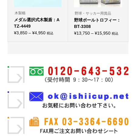
あ
が
り
あ
ま
り
木製楯
す。
野球・サッカー用賞品
ま
オ
メダル選択式木製盾：A
野球ボールトロフィー：
す。
プ
オ
TZ-4449
シ
BT-3308
プ
ョ
価
¥
3,850
–
¥
4,950
価
シ
¥
13,750
–
¥
15,950
税込
税込
ン
こ
こ
ョ
格
は
格
の
の
ン
商
帯:
商
帯:
商
は
品
品
品
商
¥3,850
ペ
¥13,750
に
に
品
ー
–
は
–
は
ペ
ジ
複
複
ー
¥4,950
か
¥15,950
数
数
ジ
ら
の
の
か
選
バ
バ
ら
択
リ
リ
選
で
エ
エ
択
き
ー
ー
で
ま
シ
シ
き
す
ョ
ョ
ま
ン
ン
す
が
が
あ
あ
り
り
ま
ま
す。
す。
オ
オ
プ
プ
シ
シ