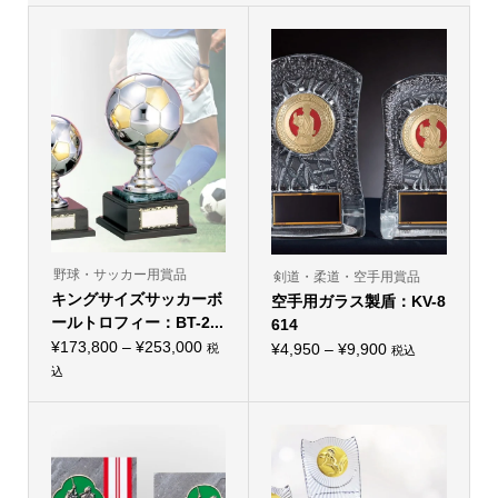
野球・サッカー用賞品
剣道・柔道・空手用賞品
キングサイズサッカーボ
空手用ガラス製盾：KV-8
ールトロフィー：BT-2...
614
価
¥
173,800
–
¥
253,000
価
¥
4,950
–
¥
9,900
税
税込
こ
格
格
込
の
こ
帯:
帯:
商
の
品
¥173,800
商
¥4,950
に
品
–
–
は
に
複
¥253,000
は
¥9,900
数
複
の
数