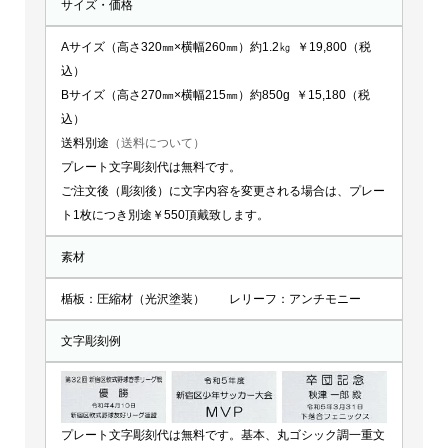
サイズ・価格
Aサイズ（高さ320㎜×横幅260㎜）約1.2㎏ ￥19,800（税
込）
Bサイズ（高さ270㎜×横幅215㎜）約850g ￥15,180（税
込）
送料別途
（送料について）
プレート文字彫刻代は無料です。
ご注文後（彫刻後）に文字内容を変更される場合は、プレー
ト1枚につき別途￥550頂戴致します。
素材
楯板：圧縮材（光沢塗装） レリーフ：アンチモニー
文字彫刻例
プレート文字彫刻代は無料です。基本、丸ゴシック調一重文