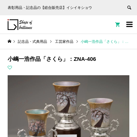
表彰用品・記念品の【総合販売店】イシイキショウ


記念品・式典用品
工芸家作品
小嶋一浩作品「さくら」：ZNA-406
小嶋一浩作品「さくら」：ZNA-406