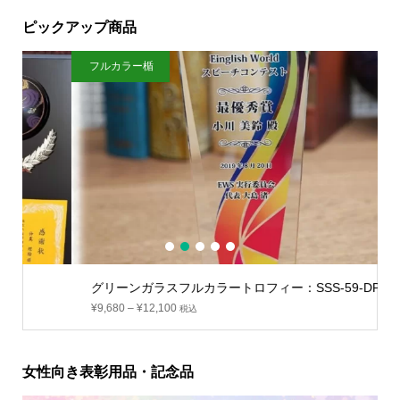
ピックアップ商品
フルカラー楯
野
1
2
3
4
5
グリーンガラスフルカラートロフィー：SSS-59-DP
¥
9,680
–
¥
12,100
税込
女性向き表彰用品・記念品