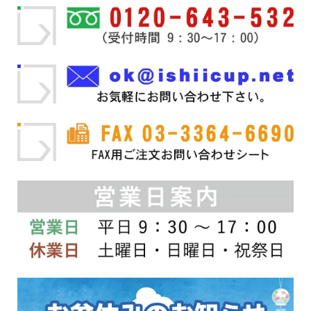
の
か
か
数
バ
ら
ら
の
リ
選
選
バ
エ
択
択
リ
ー
で
で
エ
シ
き
き
ー
ョ
ま
ま
シ
ン
す
す
ョ
が
ン
あ
が
り
あ
ま
り
す。
ま
オ
す。
プ
オ
シ
プ
ョ
シ
ン
ョ
は
ン
商
は
品
商
ペ
品
ー
ペ
ジ
ー
か
ジ
ら
か
選
ら
択
選
で
択
き
で
ま
き
す
ま