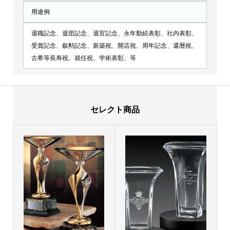
用途例
退職記念、退団記念、退官記念、永年勤続表彰、社内表彰、
受賞記念、叙勲記念、新築祝、開店祝、周年記念、還暦祝、
古希等長寿祝、就任祝、学術表彰、等
セレクト商品