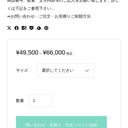
商品番号、数量、文字内容等のご記入をお願い致します。詳し
くは下記をご参照下さい。
➡お問い合わせ・ご注文・お見積りご依頼方法
価
¥
49,500
¥
66,000
–
税込
格
帯:
サイズ
¥49,500
–
¥66,000
小
数量
嶋
一
浩
問い合わせ・見積り・注文リストに追加