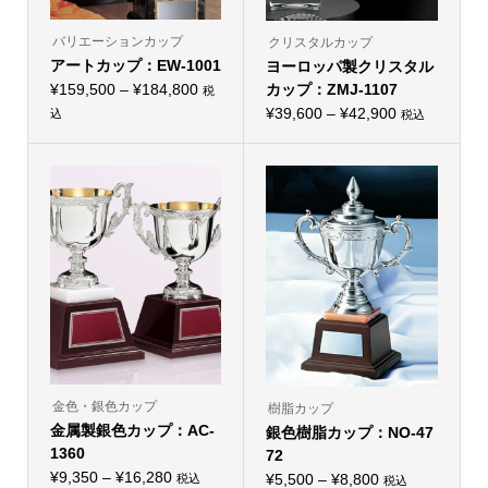
バリエーションカップ
クリスタルカップ
アートカップ：EW-1001
ヨーロッパ製クリスタル
価
¥
159,500
–
¥
184,800
カップ：ZMJ-1107
税
格
価
¥
39,600
–
¥
42,900
込
税込
こ
こ
帯:
格
の
の
¥159,500
商
帯:
商
品
品
–
¥39,600
に
に
¥184,800
は
–
は
複
複
¥42,900
数
数
の
の
バ
バ
リ
リ
エ
エ
ー
ー
シ
シ
ョ
ョ
ン
ン
が
が
あ
あ
り
り
金色・銀色カップ
樹脂カップ
ま
ま
金属製銀色カップ：AC-
す。
銀色樹脂カップ：NO-47
す。
オ
オ
1360
72
プ
プ
価
シ
¥
9,350
–
¥
16,280
価
シ
¥
5,500
–
¥
8,800
税込
税込