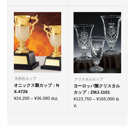
こ
ョ
こ
ョ
格
格
の
ン
の
ン
帯:
商
は
帯:
商
は
品
商
品
商
¥9,350
¥5,500
に
品
に
品
–
は
ペ
–
は
ペ
複
ー
複
ー
¥16,280
¥8,800
数
ジ
数
ジ
の
か
の
か
バ
ら
バ
ら
リ
選
リ
選
エ
択
エ
択
ー
で
ー
で
シ
き
シ
き
ョ
ま
ョ
ま
ン
す
ン
す
が
が
あ
あ
り
り
天然石カップ
クリスタルカップ
ま
ま
オニックス製カップ：N
す。
ヨーロッパ製クリスタル
す。
オ
オ
X-4726
カップ：ZMJ-1101
プ
プ
価
シ
¥
24,200
–
¥
36,080
価
シ
¥
123,750
–
¥
165,000
税込
税
こ
ョ
ョ
格
格
込
の
ン
ン
こ
帯:
商
は
帯:
は
の
品
商
商
¥24,200
¥123,750
商
に
品
品
品
–
は
ペ
–
ペ
に
複
ー
ー
¥36,080
¥165,000
は
数
ジ
ジ
複