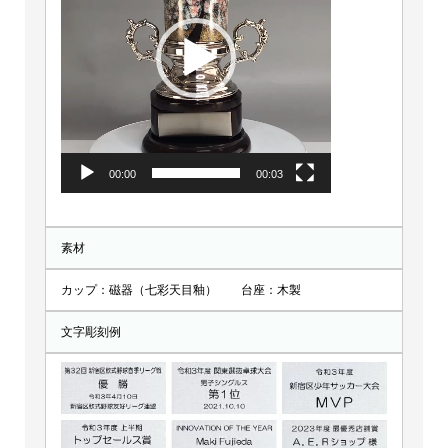
レ
ー
ヤ
ー
00:00
00:03
素材
カップ：磁器（七彩天目釉） 台座：木製
文字彫刻例