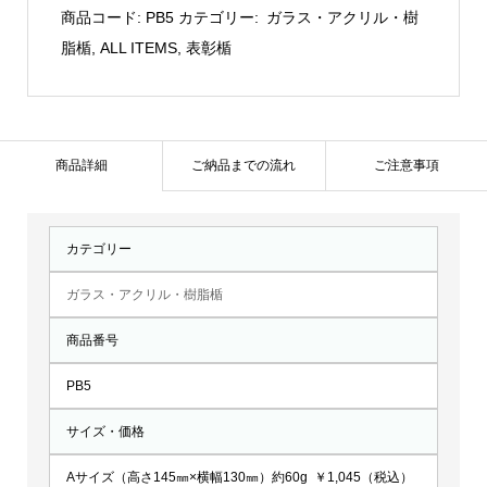
チ
商品コード:
PB5
カテゴリー:
ガラス・アクリル・樹
ッ
脂楯
,
ALL ITEMS
,
表彰楯
ク
盾：
PB5
個
商品詳細
ご納品までの流れ
ご注意事項
カテゴリー
ガラス・アクリル・樹脂楯
商品番号
PB5
サイズ・価格
Aサイズ（高さ145㎜×横幅130㎜）約60g ￥1,045（税込）