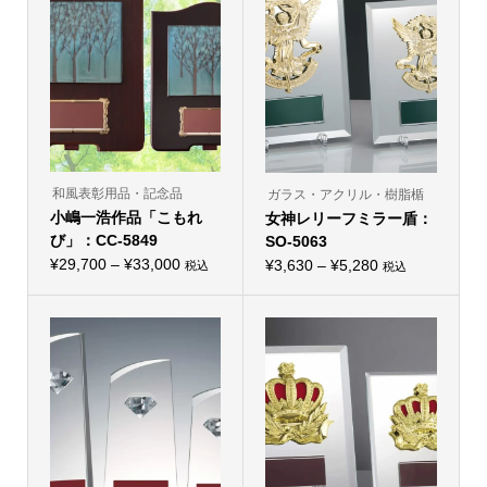
和風表彰用品・記念品
ガラス・アクリル・樹脂楯
小嶋一浩作品「こもれ
女神レリーフミラー盾：
び」：CC-5849
SO-5063
価
¥
29,700
–
¥
33,000
価
¥
3,630
–
¥
5,280
税込
税込
こ
こ
格
格
の
の
帯:
商
帯:
商
品
品
¥29,700
¥3,630
に
に
–
は
–
は
複
複
¥33,000
¥5,280
数
数
の
の
バ
バ
リ
リ
エ
エ
ー
ー
シ
シ