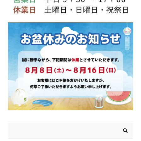
ー
ー
ジ
ジ
か
か
ら
ら
選
選
択
択
で
で
き
き
ま
ま
す
す