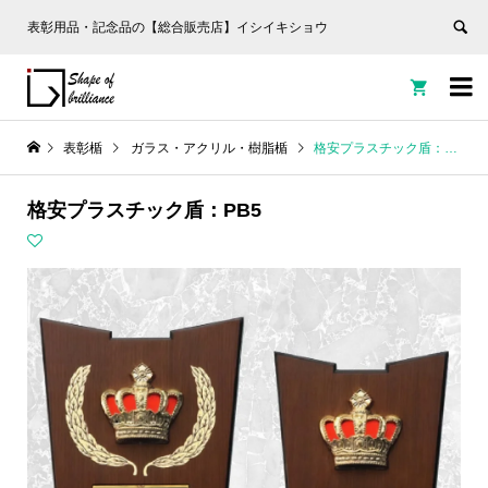
表彰用品・記念品の【総合販売店】イシイキショウ


表彰楯
ガラス・アクリル・樹脂楯
格安プラスチック盾：PB5
格安プラスチック盾：PB5