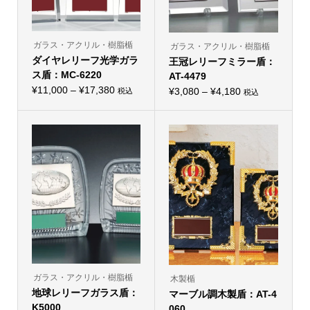
ョ
ョ
ン
ン
が
が
あ
あ
り
り
ガラス・アクリル・樹脂楯
ガラス・アクリル・樹脂楯
ま
ま
ダイヤレリーフ光学ガラ
す。
王冠レリーフミラー盾：
す。
オ
オ
ス盾：MC-6220
AT-4479
プ
プ
価
シ
¥
11,000
–
¥
17,380
価
シ
¥
3,080
–
¥
4,180
税込
税込
こ
ョ
こ
ョ
格
格
の
ン
の
ン
帯:
商
は
帯:
商
は
品
商
品
商
¥11,000
¥3,080
に
品
に
品
–
は
ペ
–
は
ペ
複
ー
複
ー
¥17,380
¥4,180
数
ジ
数
ジ
の
か
の
か
バ
ら
バ
ら
リ
選
リ
選
エ
択
エ
択
ー
で
ー
で
シ
き
シ
き
ョ
ま
ョ
ま
ン
す
ン
す
が
が
あ
あ
り
り
ガラス・アクリル・樹脂楯
木製楯
ま
ま
地球レリーフガラス盾：
す。
マーブル調木製盾：AT-4
す。
オ
オ
K5000
060