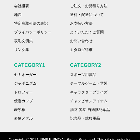
会社概要
ご注文・お見積り方法
地図
送料・配送について
特定商取引法の表記
お支払い方法
プライバシーポリシー
よくいただくご質問
表彰文例集
お問い合わせ
リンク集
カタログ請求
CATEGORY1
CATEGORY2
セミオーダー
スポーツ用賞品
ジャポニズム
テーブルゲーム・学習
トロフィー
キャラクタープライズ
優勝カップ
チャンピオンアイテム
表彰楯
消防·警察·自衛隊記念品
表彰メダル
記念品・式典用品
Copyright © 2021 ISHII-KISHO All Rights Reserved. This site is protected