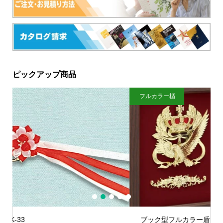
ピックアップ商品
フルカラー楯
ク
1
2
3
4
5
ブック型フルカラー盾：SHV-7915