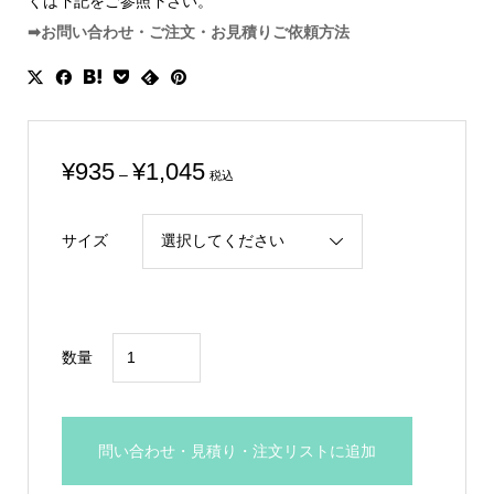
くは下記をご参照下さい。
➡お問い合わせ・ご注文・お見積りご依頼方法
価
¥
935
¥
1,045
–
税込
格
帯:
サイズ
¥935
–
¥1,045
格
数量
安
プ
ラ
問い合わせ・見積り・注文リストに追加
ス