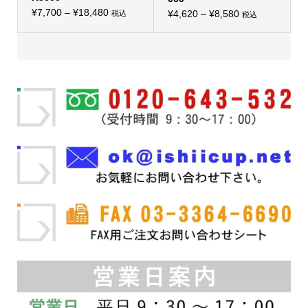
プ
プ
価
シ
¥
7,700
–
¥
18,480
価
シ
¥
4,620
–
¥
8,580
税込
税込
こ
ョ
こ
ョ
格
格
の
ン
の
ン
帯:
商
は
帯:
商
は
品
商
品
商
¥7,700
¥4,620
に
品
に
品
–
は
ペ
–
は
ペ
複
ー
複
ー
¥18,480
¥8,580
数
ジ
数
ジ
の
か
の
か
バ
ら
バ
ら
リ
選
リ
選
エ
択
エ
択
ー
で
ー
で
シ
き
シ
き
ョ
ま
ョ
ま
ン
す
ン
す
が
が
あ
あ
り
り
ま
ま
す。
す。
オ
オ
プ
プ
シ
シ
ョ
ョ
ン
ン
は
は
商
商
品
品
ペ
ペ