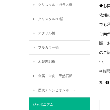
クリスタル・ガラス楯
◆お
依頼
クリスタル2D楯
でも
アクリル楯
ご面
際、
フルカラー楯
のご
い。
木製表彰楯
➡お
金属・合皮・天然石楯
歴代チャンピオンボード
ジャポニズム