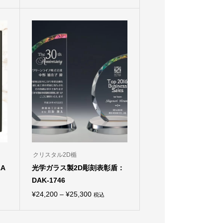
格
の
商
帯:
品
¥30,250
に
は
–
複
¥31,900
数
の
バ
リ
エ
ー
シ
ョ
ン
が
あ
り
ま
クリスタル2D楯
す。
オ
A
光学ガラス製2D彫刻表彰盾：
プ
DAK-1746
シ
ョ
価
¥
24,200
–
¥
25,300
税込
ン
こ
は
格
の
商
商
帯:
品