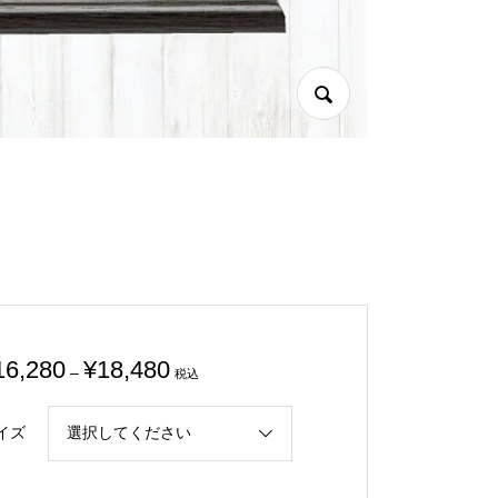
価
16,280
¥
18,480
–
税込
格
帯:
イズ
¥16,280
–