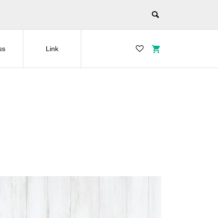
ss
Link