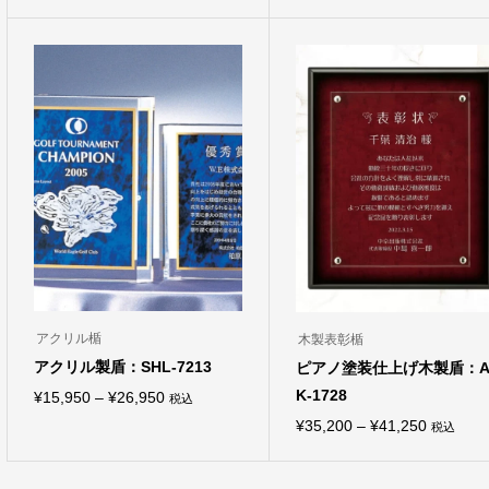
格
格
の
の
商
商
帯:
帯:
品
品
¥21,450
¥16,500
に
に
は
は
–
–
複
複
¥26,180
¥21,450
数
数
の
の
バ
バ
リ
リ
エ
エ
ー
ー
シ
シ
ョ
ョ
ン
ン
が
が
あ
あ
り
り
ま
ま
アクリル楯
木製表彰楯
す。
す。
オ
オ
アクリル製盾：SHL-7213
ピアノ塗装仕上げ木製盾：A
プ
プ
K-1728
価
¥
15,950
–
¥
26,950
シ
シ
税込
こ
ョ
ョ
格
価
¥
35,200
–
¥
41,250
税込
の
ン
ン
こ
商
は
帯:
は
格
の
品
商
商
商
¥15,950
帯:
に
品
品