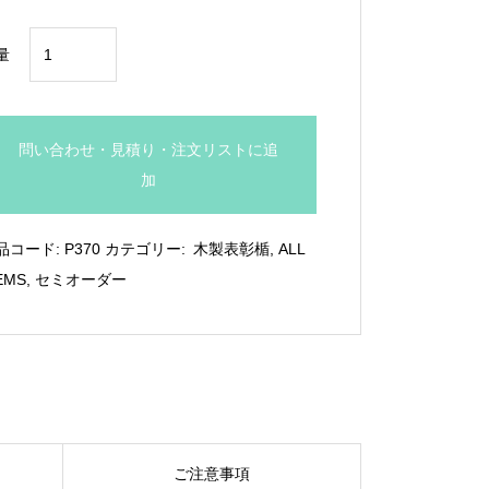
¥18,480
銀
量
色
表
彰
問い合わせ・見積り・注文リストに追
板
加
付
き
品コード:
P370
カテゴリー:
木製表彰楯
,
ALL
木
EMS
,
セミオーダー
製
盾：
P370
個
ご注意事項