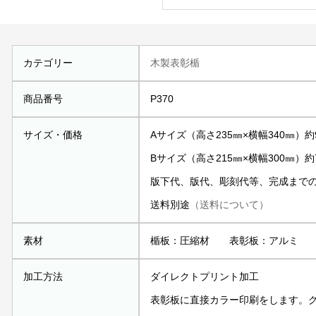
カテゴリー
木製表彰楯
商品番号
P370
サイズ・価格
Aサイズ（高さ235㎜×横幅340㎜）約9
Bサイズ（高さ215㎜×横幅300㎜）約7
版下代、版代、彫刻代等、完成まで
送料別途
（送料について）
素材
楯板：圧縮材 表彰板：アルミ
加工方法
ダイレクトプリント加工
表彰板に直接カラー印刷をします。