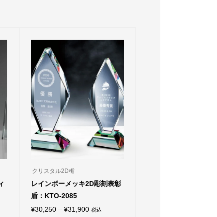
クリスタル2D楯
ィ
レインボーメッキ2D彫刻表彰
盾：KTO-2085
価
¥
30,250
–
¥
31,900
税込
こ