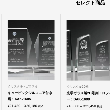
セレクト商品
クリスタル・ガラス楯
クリスタル2D楯
キュービックジルコニア付き
光学ガラス製2D彫刻トロフ
盾：AAK-1605
ー：DAK-1688
価
¥
21,450
–
¥
26,180
価
¥
16,500
–
¥
21,450
税込
税込
こ
こ